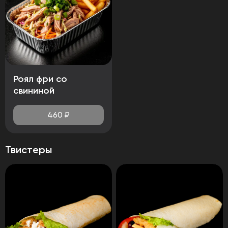
Роял фри со
свининой
460
₽
Твистеры