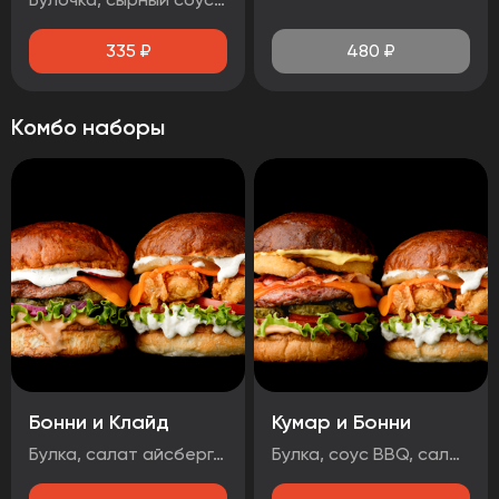
335
₽
480
₽
Комбо наборы
Бонни и Клайд
Кумар и Бонни
Булка, салат айсберг, соус дор-блю, помидор, стрипсы, ананас, сыр, соус чесночный Булка, соус BBQ , салат айсберг, огурцы маринованные, лук маринованный, котлета говяжья, сыр, чорризо, соус чесночный
Булка, соус BBQ, салат айсберг, помидор, огурцы маринованные, котлета говяжья, сыр, луковые кольца, бекон, соус медово-горчичный Булка, салат айсберг, соус дор-блю, помидоры, стрипсы, ананас, сыр, соус чесночный