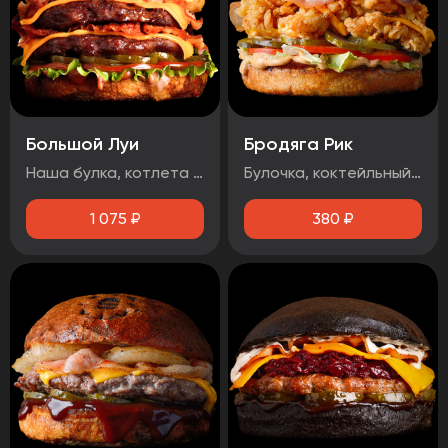
Большой Луи
Бродяга Рик
Наша булка, котлета говяжья 2шт, помидор, огурец маринованный, луковые кольца, бекон, лист салата, сыр чеддер, соус барбекю, соус медово-горчичный
Булочка, коктейльный соус, маринованный огурец, помидоры, фирменная курица в панировке, сыр чеддер, бекон.
1 075
₽
380
₽