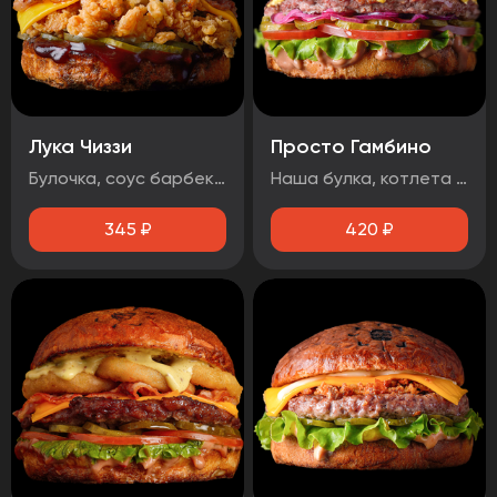
Лука Чиззи
Просто Гамбино
Булочка, соус барбекю , огурец маринованный, луковые кольца, бекон, сыр чеддер, фирменная курочка в панировке
Наша булка, котлета говяжья, помидор, лист салата, огурец маринованный, лук маринованный, соус барбекю, соус медово-горчичный.
345
₽
420
₽