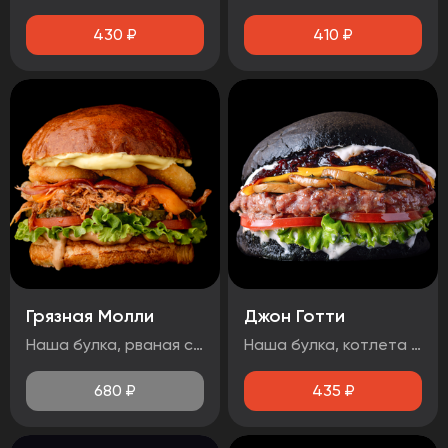
430
₽
410
₽
Грязная Молли
Джон Готти
Наша булка, рваная свинина, лист салата, бекон, огурец маринованный, помидор, сыр чеддер, луковые кольца, соус барбекю, медово-горчичный соус.
Наша булка, котлета говяжья, помидор, лист салата, соус дорблю, грибы, сыр чеддер, луковый джем, чесночный соус.
680
₽
435
₽