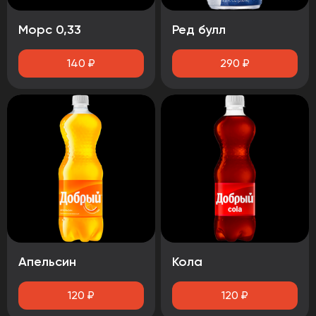
Морс 0,33
Ред булл
140
₽
290
₽
Апельсин
Кола
120
₽
120
₽