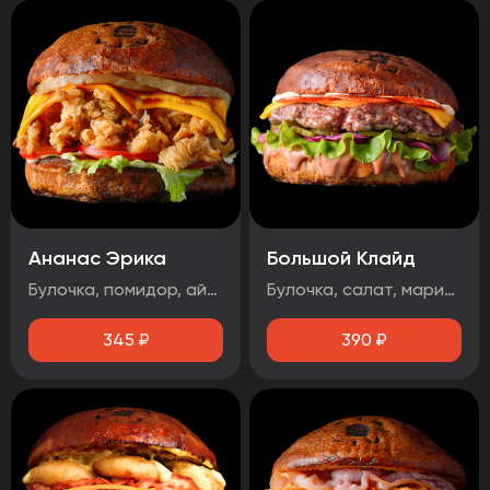
Ананас Эрика
Большой Клайд
Булочка, помидор, айсберг, ананас, сыр чеддер, фирменная курочка в панировке, майонез, терияки соус
Булочка, салат, маринованный огурец, маринованный лук, котлета говядина, чорризо, сыр чеддер, два фирменных соуса.
345
₽
390
₽