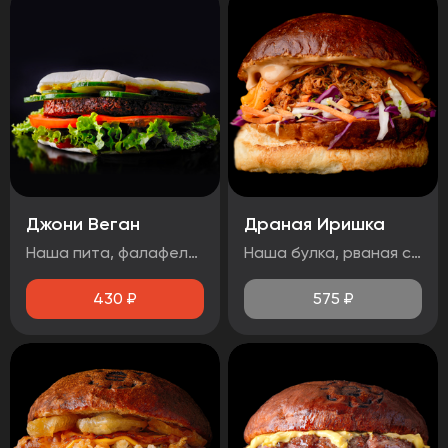
Джони Веган
Драная Иришка
Наша пита, фалафель, лист салата, помидор, свежий огурец, соус 1000 островов.
Наша булка, рваная свинина, салат Коул Слоу, сыр чеддер, соус барбекю.
430
₽
575
₽