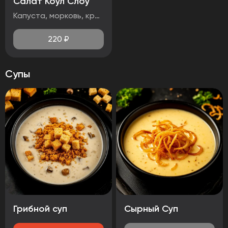
Салат Коул Слоу
Капуста, морковь, красный лук, кинза
220
₽
Супы
Грибной суп
Сырный Суп