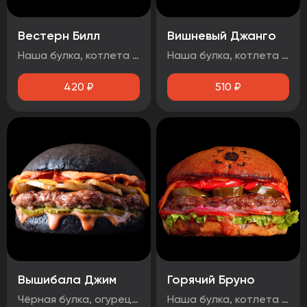
Вестерн Билл
Вишневый Джанго
Наша булка, котлета говяжья, луковые кольца, огурец маринованный, бекон, сыр чеддер, соус барбекю.
Наша булка, котлета говяжья, бекон, огурец маринованный, вишнёвый чатни, сыр чеддер, соус барбекю, чесночный соус, Осторожно! Могут попадаться косточки вишни!
420
₽
510
₽
Вышибала Джим
Горячий Бруно
Чёрная булка, огурец маринованный, говядина, грибы, бекон, сыр чеддер, два фирменных соуса
Наша булка, котлета говяжья, помидор, лук маринованный, лист салата, соус барбекю, перец болгарский тушеный, халапеньо, сыр чеддер, острый соус.