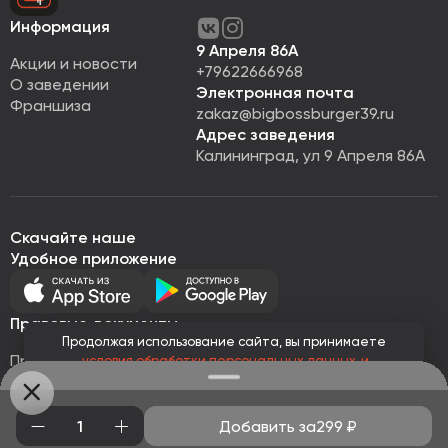
Информация
9 Апреля 86А
Акции и новости
+79622666968
О заведении
Электронная почта
Франшиза
zakaz@bigbossburger39.ru
Адрес заведения
Калининград, ул 9 Апреля 86А
Скачайте наше
Удобное приложение
Правовые документы
Продолжая использование сайта, вы принимаете
Правовая информация
условия обработки персональных данных
и
Политика обработки персональных данных
соглашаетесь с использованием аналитических файлов
cookies
Публичная оферта
© Все права защищены 2026
Работает на
Loyalhub
Добавить за
299
₽
Понятно