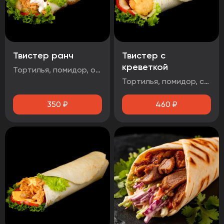
Твистер ранч
Твистер с
креветкой
Тортилья, помидор, огурец маринованный, салат айсберг, стрипсы 2шт, соус чесночный
Тортилья, помидор, салат айсберг, сыр чеддер, креветка, соус чесночный
350
₽
460
₽