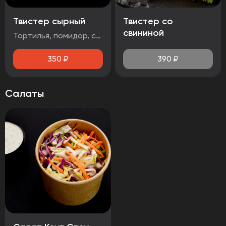
Твистер сырный
Твистер со
свининой
Тортилья, помидор, салат айсберг, сыр чеддер, стрипсы 2шт., соус сырный
350
₽
390
₽
Салаты