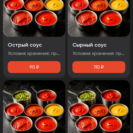
Острый соус
Сырный соус
Условия хранения: при температуре от плюс 2°C до плюс 4°C Срок годности: 48 часов Т.У 10.71. 11-001-48751922-2017 Рекомендуется употребить сразу после вскрытия упаковки Без ГМО
Условия хранения: при температуре от плюс 2°C до плюс 4°C Срок годности: 48 часов Т.У 10.71. 11-001-48751922-2017 Рекомендуется употребить сразу после вскрытия упаковки Без ГМО
90
₽
110
₽