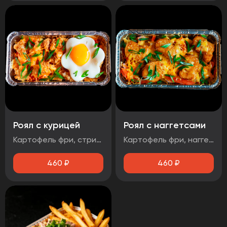
Роял с курицей
Роял с наггетсами
Картофель фри, стрипсы, яйцо, соус чесночный, помидор, зеленый лук, сыр
Картофель фри, наггетсы, яйцо, соус сырный, помидор, сыр, зеленый лук
460
₽
460
₽