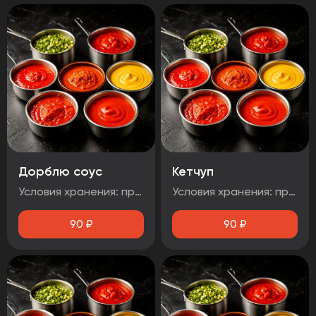
Дорблю соус
Кетчуп
Условия хранения: при температуре от плюс 2°C до плюс 4°C Срок годности: 48 часов Т.У 10.71. 11-001-48751922-2017 Рекомендуется употребить сразу после вскрытия упаковки Без ГМО
Условия хранения: при температуре от плюс 2°C до плюс 4°C Срок годности: 48 часов Т.У 10.71. 11-001-48751922-2017 Рекомендуется употребить сразу после вскрытия упаковки Без ГМО
90
₽
90
₽