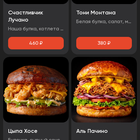
Счастливчик
Тони Монтана
Лучано
Белая булка, салат, маринованные огурцы, говядина, чеддер, фритюрный лук, два фирменных соуса
Наша булка, котлета говяжья, бекон, сыр чеддер, помидор, огурец маринованный, лист салата, луковые кольца, соус барбекю.
460
₽
380
₽
Цыпа Хосе
Аль Пачино
Булочка, сырный соус, маринованный огурец, айсберг, сыр чеддер, стрипсы