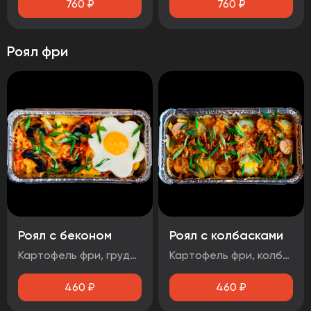
760
₽
760
₽
Роял фри
Роял с беконом
Роял с колбасками
Картофель фри, грудинка свиная, яйцо, маринованный лук, помидор, шампиньоны, зеленый лук, сыр Гауда, соус чесночный
Картофель фри, колбаски баварские, соус BBQ, огурцы маринованные, зеленый лук, лук фритюрный, сыр
460
₽
460
₽