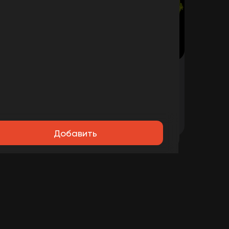
о
Тони Монтана
жья,
Белая булка, салат,
дор,
маринованные огурцы,
ст
говядина, чеддер, фритюрный
380
₽
зину
В корзину
соус
лук, два фирменных соуса
Добавить