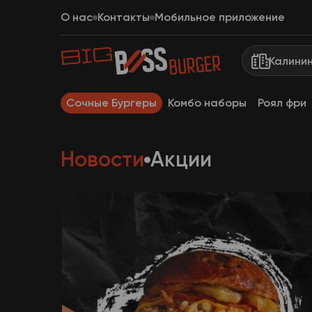
О нас
Контакты
Мобильное приложение
Калини
Сочные Бургеры
Комбо наборы
Роял фри
Новости
Акции