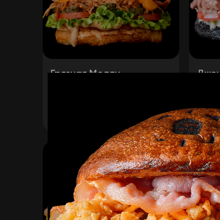
Грязная Молли
Джон
Наша булка, рваная свинина,
Наша 
лист салата, бекон, огурец
помид
маринованный, помидор, сыр
дорбл
680
₽
435
₽
В корзину
чеддер, луковые кольца, соус
луков
барбекю, медово-горчичный
соус.