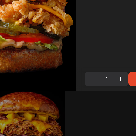
то Гамбино
Счастливчик Лучан
булка, котлета говяжья,
Наша булка, котлета говя
ор, лист салата, огурец
бекон, сыр чеддер, поми
ованный, лук
огурец маринованный, ли
₽
460
₽
В корзину
В кор
ованный, соус барбекю,
салата, луковые кольца, 
медово-горчичный.
барбекю.