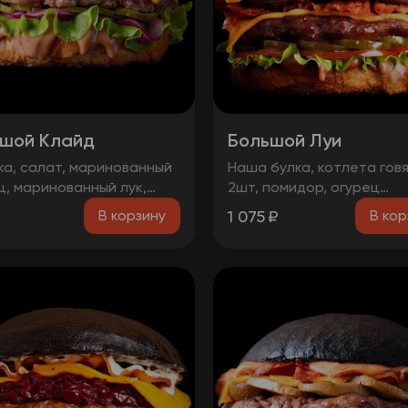
шой Клайд
Большой Луи
ка, салат, маринованный
Наша булка, котлета гов
ц, маринованный лук,
2шт, помидор, огурец
та говядина, чорризо,
маринованный, луковые к
1 075
₽
В корзину
В кор
еддер, два фирменных
бекон, лист салата, сыр
.
чеддер, соус барбекю, с
медово-горчичный