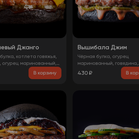
евый Джанго
Вышибала Джим
булка, котлета говяжья,
Чёрная булка, огурец
, огурец маринованный,
маринованный, говядина,
вый чатни, сыр чеддер,
грибы, бекон, сыр чеддер
430
₽
В корзину
В кор
барбекю, чесночный соус,
фирменных соуса
ожно! Могут попадаться
чки вишни!