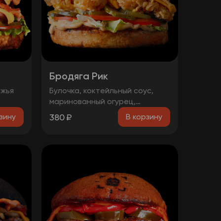
Бродяга Рик
яжья
Булочка, коктейльный соус,
маринованный огурец,
ольца,
помидоры, фирменная курица в
380
₽
зину
В корзину
панировке, сыр чеддер, бекон.
оус