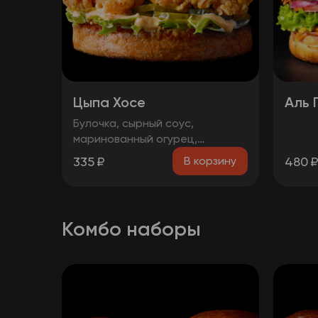
Цыпа Хосе
Аль 
Булочка, сырный соус,
маринованный огурец,
айсберг, сыр чеддер, стрипсы
335
₽
480
В корзину
Комбо наборы