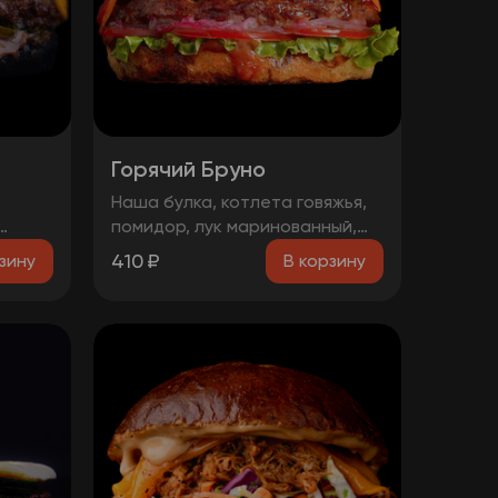
Горячий Бруно
Наша булка, котлета говяжья,
помидор, лук маринованный,
, два
лист салата, соус барбекю,
410
₽
зину
В корзину
перец болгарский тушеный,
халапеньо, сыр чеддер, острый
соус.