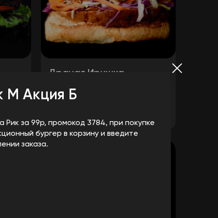
Драная Иришка
ст
Наша булка, рваная свинина,
к М Акция Б
салат Коул Слоу, сыр чеддер,
ов.
соус барбекю.
575
₽
зину
В корзину
а Рик за 99р, промокод 3784, при покупке
кционный бургер в корзину и введите
ении заказа.