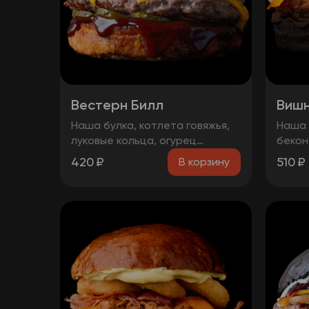
Вестерн Билл
Вишн
Наша булка, котлета говяжья,
Наша 
луковые кольца, огурец
бекон
маринованный, бекон, сыр
вишнё
420
₽
510
₽
В корзину
чеддер, соус барбекю.
соус 
Остор
косто