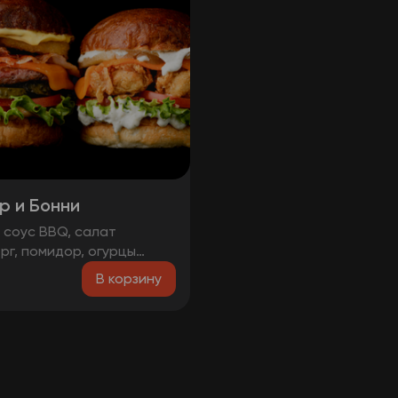
р и Бонни
, соус BBQ, салат
рг, помидор, огурцы
ованные, котлета
В корзину
я, сыр, луковые кольца,
, соус медово-горчичный
, салат айсберг, соус
лю, помидоры, стрипсы,
с, сыр, соус чесночный