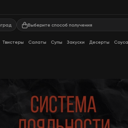
Выберите способ получения
нград
Твистеры
Салаты
Супы
Закуски
Десерты
Соус