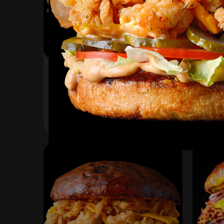
Лука Чиззи
Прос
Булочка, соус барбекю ,
Наша 
огурец маринованный, луковые
помид
кольца, бекон, сыр чеддер,
марин
345
₽
420
В корзину
фирменная курочка в
марин
панировке
соус 