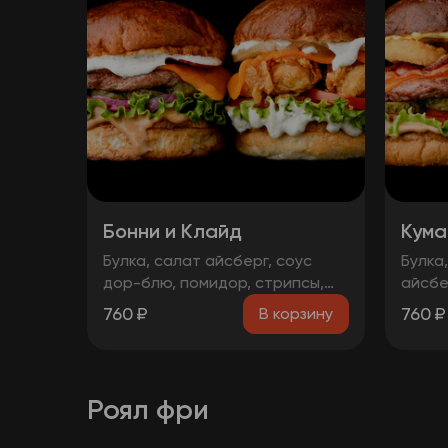
Бонни и Клайд
Кума
Булка, салат айсберг, соус
Булка
дор-блю, помидор, стрипсы,
айсбе
ананас, сыр, соус чесночный
марин
760
₽
760
₽
В корзину
Булка, соус BBQ , салат
говяжь
айсберг, огурцы
бекон
маринованные, лук
Булка
маринованный, котлета
дор-б
Роял фри
говяжья, сыр, чорризо, соус
анана
чесночный