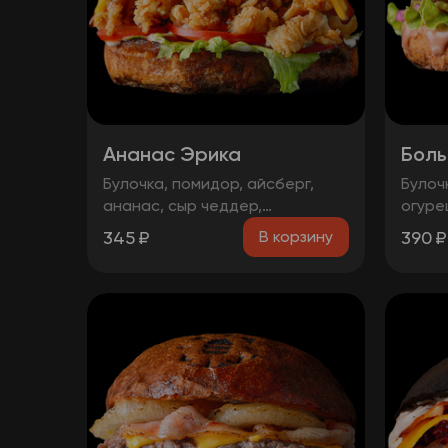
Ананас Эрика
Боль
Булочка, помидор, айсберг,
Булоч
ананас, сыр чеддер,
огуре
фирменная курочка в
котле
345
₽
390
₽
В корзину
панировке, майонез, терияки
сыр ч
соус
соуса