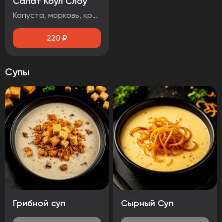
Салат Коул Слоу
Капуста, морковь, красный лук, кинза
220
₽
Супы
Грибной суп
Сырный Суп