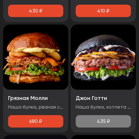
430
₽
410
₽
Грязная Молли
Джон Готти
Наша булка, рваная свинина, лист салата, бекон, огурец маринованный, помидор, сыр чеддер, луковые кольца, соус барбекю, медово-горчичный соус.
Наша булка, котлета говяжья, помидор, лист салата, соус дорблю, грибы, сыр чеддер, луковый джем, чесночный соус.
680
₽
435
₽