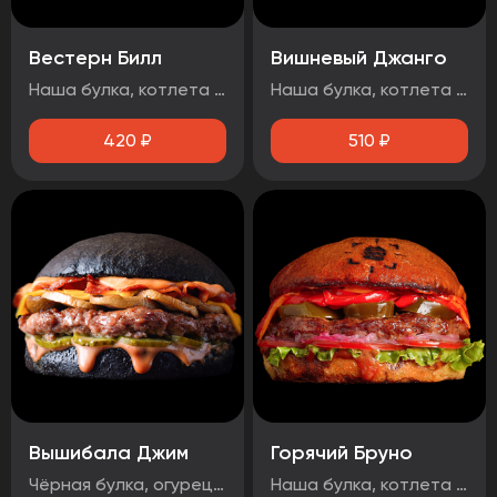
Вестерн Билл
Вишневый Джанго
Наша булка, котлета говяжья, луковые кольца, огурец маринованный, бекон, сыр чеддер, соус барбекю.
Наша булка, котлета говяжья, бекон, огурец маринованный, вишнёвый чатни, сыр чеддер, соус барбекю, чесночный соус, Осторожно! Могут попадаться косточки вишни!
420
₽
510
₽
Вышибала Джим
Горячий Бруно
Чёрная булка, огурец маринованный, говядина, грибы, бекон, сыр чеддер, два фирменных соуса
Наша булка, котлета говяжья, помидор, лук маринованный, лист салата, соус барбекю, перец болгарский тушеный, халапеньо, сыр чеддер, острый соус.