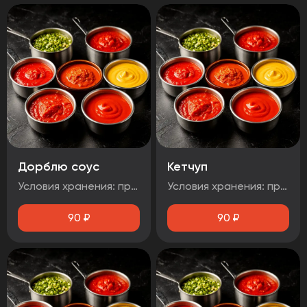
Дорблю соус
Кетчуп
Условия хранения: при температуре от плюс 2°C до плюс 4°C Срок годности: 48 часов Т.У 10.71. 11-001-48751922-2017 Рекомендуется употребить сразу после вскрытия упаковки Без ГМО
Условия хранения: при температуре от плюс 2°C до плюс 4°C Срок годности: 48 часов Т.У 10.71. 11-001-48751922-2017 Рекомендуется употребить сразу после вскрытия упаковки Без ГМО
90
₽
90
₽