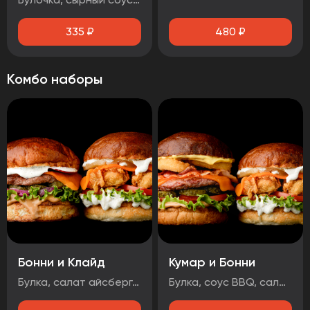
335
₽
480
₽
Комбо наборы
Бонни и Клайд
Кумар и Бонни
Булка, салат айсберг, соус дор-блю, помидор, стрипсы, ананас, сыр, соус чесночный Булка, соус BBQ , салат айсберг, огурцы маринованные, лук маринованный, котлета говяжья, сыр, чорризо, соус чесночный
Булка, соус BBQ, салат айсберг, помидор, огурцы маринованные, котлета говяжья, сыр, луковые кольца, бекон, соус медово-горчичный Булка, салат айсберг, соус дор-блю, помидоры, стрипсы, ананас, сыр, соус чесночный