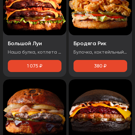
Большой Луи
Бродяга Рик
Наша булка, котлета говяжья 2шт, помидор, огурец маринованный, луковые кольца, бекон, лист салата, сыр чеддер, соус барбекю, соус медово-горчичный
Булочка, коктейльный соус, маринованный огурец, помидоры, фирменная курица в панировке, сыр чеддер, бекон.
1 075
₽
380
₽