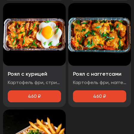
Роял с курицей
Роял с наггетсами
Картофель фри, стрипсы, яйцо, соус чесночный, помидор, зеленый лук, сыр
Картофель фри, наггетсы, яйцо, соус сырный, помидор, сыр, зеленый лук
460
₽
460
₽