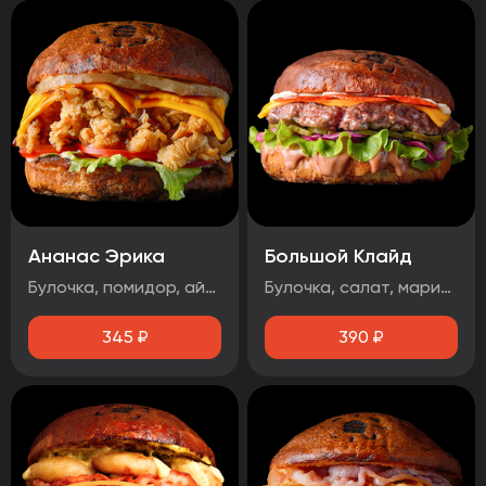
Ананас Эрика
Большой Клайд
Булочка, помидор, айсберг, ананас, сыр чеддер, фирменная курочка в панировке, майонез, терияки соус
Булочка, салат, маринованный огурец, маринованный лук, котлета говядина, чорризо, сыр чеддер, два фирменных соуса.
345
₽
390
₽