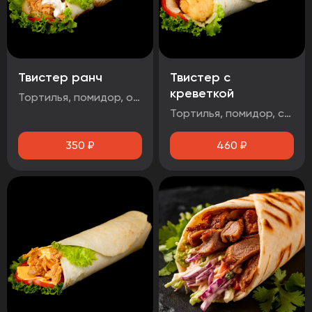
Твистер ранч
Твистер с
креветкой
Тортилья, помидор, огурец маринованный, салат айсберг, стрипсы 2шт, соус чесночный
Тортилья, помидор, салат айсберг, сыр чеддер, креветка, соус чесночный
350
₽
460
₽