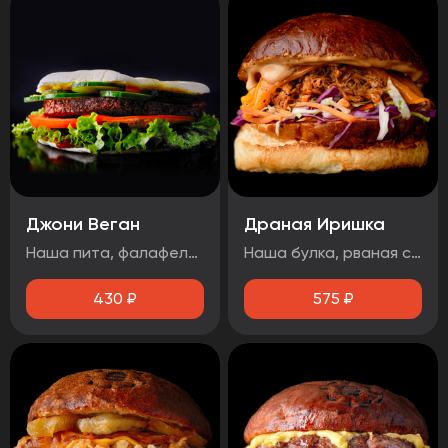
Джони Веган
Драная Иришка
Наша пита, фалафель, лист салата, помидор, свежий огурец, соус 1000 островов.
Наша булка, рваная свинина, салат Коул Слоу, сыр чеддер, соус барбекю.
430
₽
575
₽