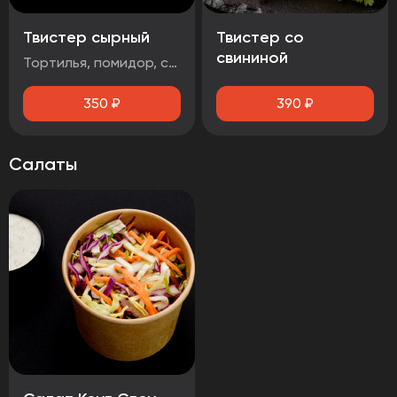
Твистер сырный
Твистер со
свининой
Тортилья, помидор, салат айсберг, сыр чеддер, стрипсы 2шт., соус сырный
350
₽
390
₽
Салаты