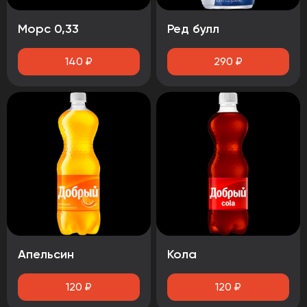
Морс 0,33
Ред булл
140
₽
290
₽
Апельсин
Кола
120
₽
120
₽