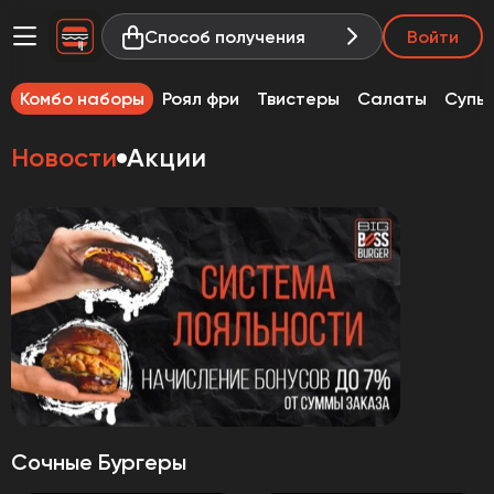
Способ получения
Войти
ы
Комбо наборы
Роял фри
Твистеры
Салаты
Супы
Новости
Акции
Сочные Бургеры