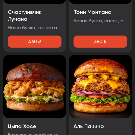
Счастливчик
Тони Монтана
Лучано
Белая булка, салат, маринованные огурцы, говядина, чеддер, фритюрный лук, два фирменных соуса
Наша булка, котлета говяжья, бекон, сыр чеддер, помидор, огурец маринованный, лист салата, луковые кольца, соус барбекю.
460
₽
380
₽
Цыпа Хосе
Аль Пачино
Булочка, сырный соус, маринованный огурец, айсберг, сыр чеддер, стрипсы