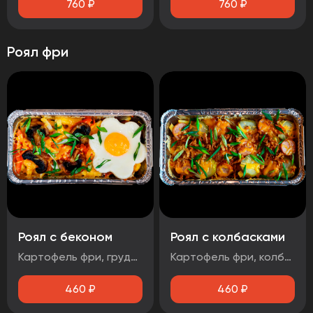
760
₽
760
₽
Роял фри
Роял с беконом
Роял с колбасками
Картофель фри, грудинка свиная, яйцо, маринованный лук, помидор, шампиньоны, зеленый лук, сыр Гауда, соус чесночный
Картофель фри, колбаски баварские, соус BBQ, огурцы маринованные, зеленый лук, лук фритюрный, сыр
460
₽
460
₽