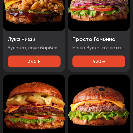
Лука Чиззи
Просто Гамбино
Булочка, соус барбекю , огурец маринованный, луковые кольца, бекон, сыр чеддер, фирменная курочка в панировке
Наша булка, котлета говяжья, помидор, лист салата, огурец маринованный, лук маринованный, соус барбекю, соус медово-горчичный.
345
₽
420
₽