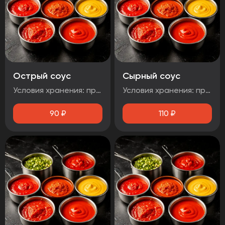
Острый соус
Сырный соус
Условия хранения: при температуре от плюс 2°C до плюс 4°C Срок годности: 48 часов Т.У 10.71. 11-001-48751922-2017 Рекомендуется употребить сразу после вскрытия упаковки Без ГМО
Условия хранения: при температуре от плюс 2°C до плюс 4°C Срок годности: 48 часов Т.У 10.71. 11-001-48751922-2017 Рекомендуется употребить сразу после вскрытия упаковки Без ГМО
90
₽
110
₽