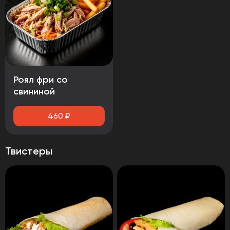
Роял фри со
свининой
460
₽
Твистеры