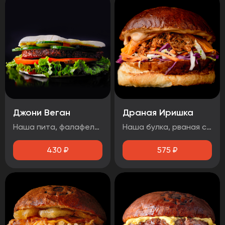
Джони Веган
Драная Иришка
Наша пита, фалафель, лист салата, помидор, свежий огурец, соус 1000 островов.
Наша булка, рваная свинина, салат Коул Слоу, сыр чеддер, соус барбекю.
430
₽
575
₽