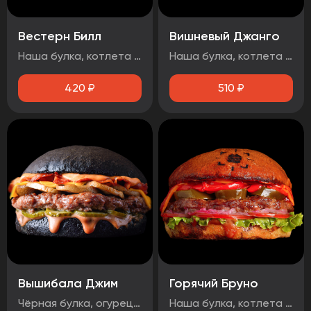
Вестерн Билл
Вишневый Джанго
Наша булка, котлета говяжья, луковые кольца, огурец маринованный, бекон, сыр чеддер, соус барбекю.
Наша булка, котлета говяжья, бекон, огурец маринованный, вишнёвый чатни, сыр чеддер, соус барбекю, чесночный соус, Осторожно! Могут попадаться косточки вишни!
420
₽
510
₽
Вышибала Джим
Горячий Бруно
Чёрная булка, огурец маринованный, говядина, грибы, бекон, сыр чеддер, два фирменных соуса
Наша булка, котлета говяжья, помидор, лук маринованный, лист салата, соус барбекю, перец болгарский тушеный, халапеньо, сыр чеддер, острый соус.