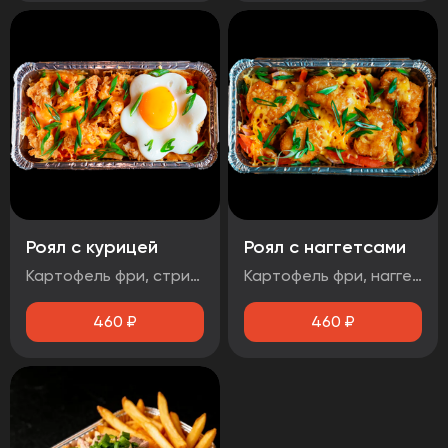
Роял с курицей
Роял с наггетсами
Картофель фри, стрипсы, яйцо, соус чесночный, помидор, зеленый лук, сыр
Картофель фри, наггетсы, яйцо, соус сырный, помидор, сыр, зеленый лук
460
₽
460
₽