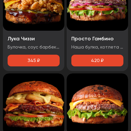
Лука Чиззи
Просто Гамбино
Булочка, соус барбекю , огурец маринованный, луковые кольца, бекон, сыр чеддер, фирменная курочка в панировке
Наша булка, котлета говяжья, помидор, лист салата, огурец маринованный, лук маринованный, соус барбекю, соус медово-горчичный.
345
₽
420
₽