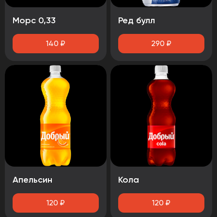
Морс 0,33
Ред булл
140
₽
290
₽
Апельсин
Кола
120
₽
120
₽