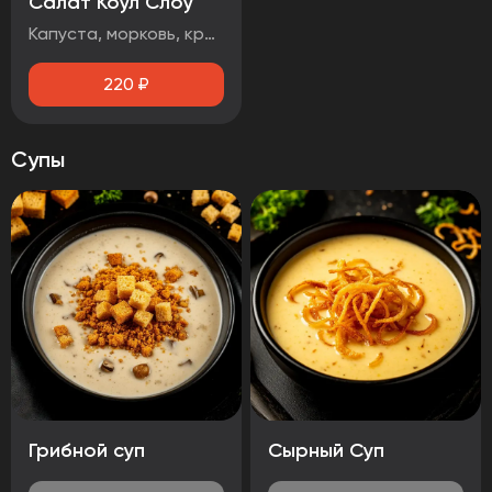
Салат Коул Слоу
Капуста, морковь, красный лук, кинза
220
₽
Супы
Грибной суп
Сырный Суп