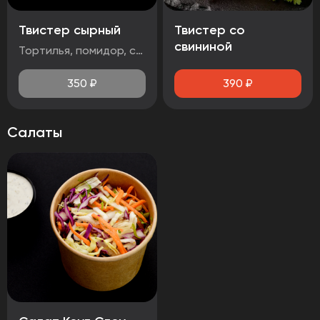
Твистер сырный
Твистер со
свининой
Тортилья, помидор, салат айсберг, сыр чеддер, стрипсы 2шт., соус сырный
350
₽
390
₽
Салаты