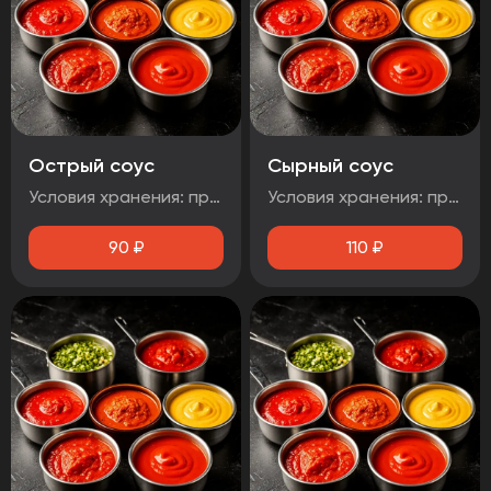
Острый соус
Сырный соус
Условия хранения: при температуре от плюс 2°C до плюс 4°C Срок годности: 48 часов Т.У 10.71. 11-001-48751922-2017 Рекомендуется употребить сразу после вскрытия упаковки Без ГМО
Условия хранения: при температуре от плюс 2°C до плюс 4°C Срок годности: 48 часов Т.У 10.71. 11-001-48751922-2017 Рекомендуется употребить сразу после вскрытия упаковки Без ГМО
90
₽
110
₽