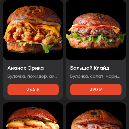
Ананас Эрика
Большой Клайд
Булочка, помидор, айсберг, ананас, сыр чеддер, фирменная курочка в панировке, майонез, терияки соус
Булочка, салат, маринованный огурец, маринованный лук, котлета говядина, чорризо, сыр чеддер, два фирменных соуса.
345
₽
390
₽