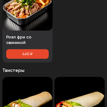
Роял фри со
свининой
460
₽
Твистеры