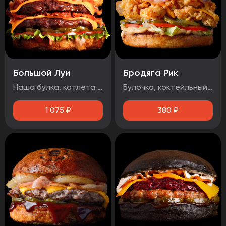
Большой Луи
Бродяга Рик
Наша булка, котлета говяжья 2шт, помидор, огурец маринованный, луковые кольца, бекон, лист салата, сыр чеддер, соус барбекю, соус медово-горчичный
Булочка, коктейльный соус, маринованный огурец, помидоры, фирменная курица в панировке, сыр чеддер, бекон.
1 075
₽
380
₽