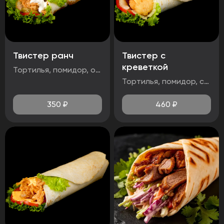
Твистер ранч
Твистер с
креветкой
Тортилья, помидор, огурец маринованный, салат айсберг, стрипсы 2шт, соус чесночный
Тортилья, помидор, салат айсберг, сыр чеддер, креветка, соус чесночный
350
₽
460
₽