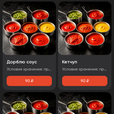
Дорблю соус
Кетчуп
Условия хранения: при температуре от плюс 2°C до плюс 4°C Срок годности: 48 часов Т.У 10.71. 11-001-48751922-2017 Рекомендуется употребить сразу после вскрытия упаковки Без ГМО
Условия хранения: при температуре от плюс 2°C до плюс 4°C Срок годности: 48 часов Т.У 10.71. 11-001-48751922-2017 Рекомендуется употребить сразу после вскрытия упаковки Без ГМО
90
₽
90
₽