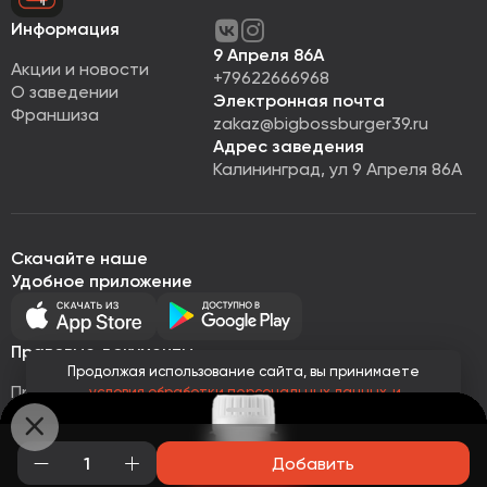
Информация
9 Апреля 86А
Акции и новости
+79622666968
О заведении
Электронная почта
Франшиза
zakaz@bigbossburger39.ru
Адрес заведения
Калининград, ул 9 Апреля 86А
Скачайте наше
Удобное приложение
Правовые документы
Продолжая использование сайта, вы принимаете
Правовая информация
условия обработки персональных данных
и
Политика обработки персональных данных
соглашаетесь с использованием аналитических файлов
cookies
Публичная оферта
© Все права защищены 2026
Работает на
Loyalhub
Добавить
Понятно