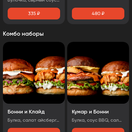
335
₽
480
₽
Комбо наборы
Бонни и Клайд
Кумар и Бонни
Булка, салат айсберг, соус дор-блю, помидор, стрипсы, ананас, сыр, соус чесночный Булка, соус BBQ , салат айсберг, огурцы маринованные, лук маринованный, котлета говяжья, сыр, чорризо, соус чесночный
Булка, соус BBQ, салат айсберг, помидор, огурцы маринованные, котлета говяжья, сыр, луковые кольца, бекон, соус медово-горчичный Булка, салат айсберг, соус дор-блю, помидоры, стрипсы, ананас, сыр, соус чесночный