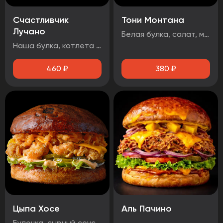
Счастливчик
Тони Монтана
Лучано
Белая булка, салат, маринованные огурцы, говядина, чеддер, фритюрный лук, два фирменных соуса
Наша булка, котлета говяжья, бекон, сыр чеддер, помидор, огурец маринованный, лист салата, луковые кольца, соус барбекю.
460
₽
380
₽
Цыпа Хосе
Аль Пачино
Булочка, сырный соус, маринованный огурец, айсберг, сыр чеддер, стрипсы