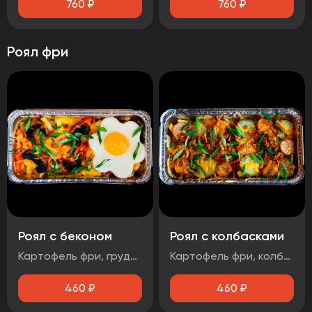
760
₽
760
₽
Роял фри
Роял с беконом
Роял с колбасками
Картофель фри, грудинка свиная, яйцо, маринованный лук, помидор, шампиньоны, зеленый лук, сыр Гауда, соус чесночный
Картофель фри, колбаски баварские, соус BBQ, огурцы маринованные, зеленый лук, лук фритюрный, сыр
460
₽
460
₽