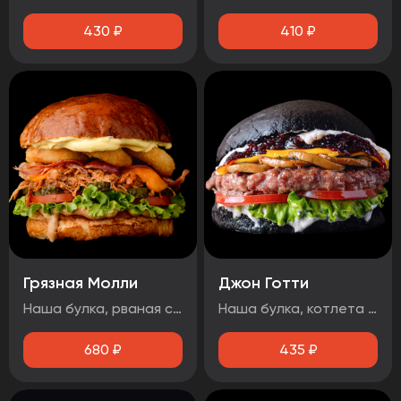
430
₽
410
₽
Грязная Молли
Джон Готти
Наша булка, рваная свинина, лист салата, бекон, огурец маринованный, помидор, сыр чеддер, луковые кольца, соус барбекю, медово-горчичный соус.
Наша булка, котлета говяжья, помидор, лист салата, соус дорблю, грибы, сыр чеддер, луковый джем, чесночный соус.
680
₽
435
₽