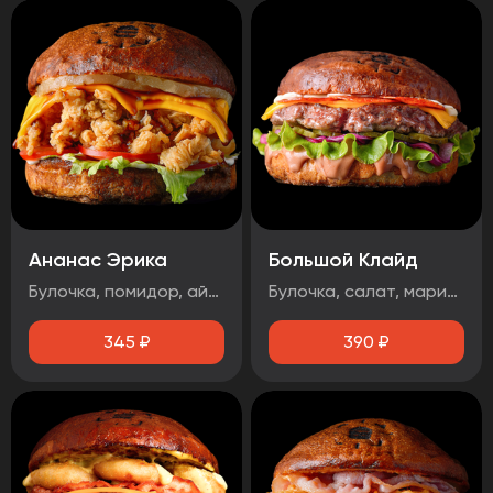
Ананас Эрика
Большой Клайд
Булочка, помидор, айсберг, ананас, сыр чеддер, фирменная курочка в панировке, майонез, терияки соус
Булочка, салат, маринованный огурец, маринованный лук, котлета говядина, чорризо, сыр чеддер, два фирменных соуса.
345
₽
390
₽