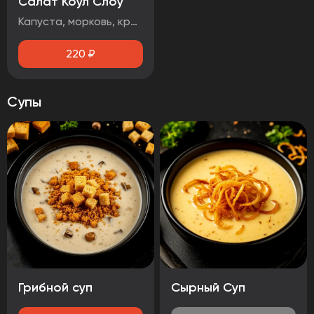
Салат Коул Слоу
Капуста, морковь, красный лук, кинза
220
₽
Супы
Грибной суп
Сырный Суп