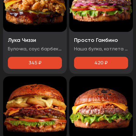
Лука Чиззи
Просто Гамбино
Булочка, соус барбекю , огурец маринованный, луковые кольца, бекон, сыр чеддер, фирменная курочка в панировке
Наша булка, котлета говяжья, помидор, лист салата, огурец маринованный, лук маринованный, соус барбекю, соус медово-горчичный.
345
₽
420
₽