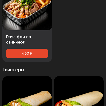
Роял фри со
свининой
460
₽
Твистеры