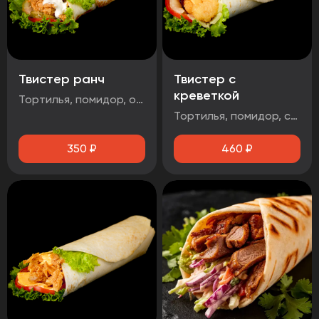
Твистер ранч
Твистер с
креветкой
Тортилья, помидор, огурец маринованный, салат айсберг, стрипсы 2шт, соус чесночный
Тортилья, помидор, салат айсберг, сыр чеддер, креветка, соус чесночный
350
₽
460
₽