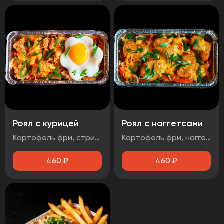
Роял с курицей
Роял с наггетсами
Картофель фри, стрипсы, яйцо, соус чесночный, помидор, зеленый лук, сыр
Картофель фри, наггетсы, яйцо, соус сырный, помидор, сыр, зеленый лук
460
₽
460
₽