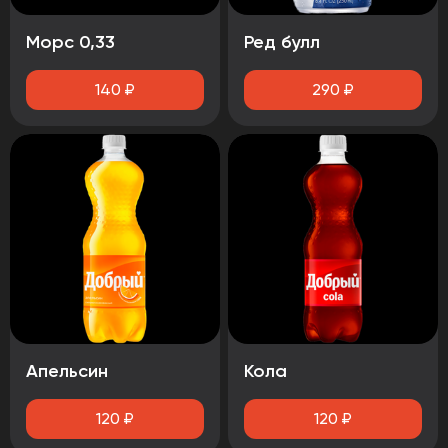
Морс 0,33
Ред булл
140
₽
290
₽
Апельсин
Кола
120
₽
120
₽