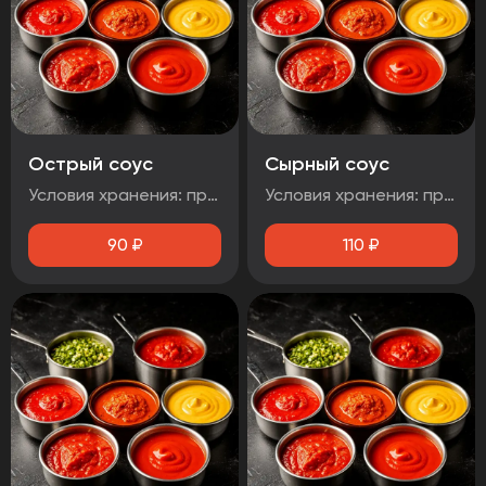
Острый соус
Сырный соус
Условия хранения: при температуре от плюс 2°C до плюс 4°C Срок годности: 48 часов Т.У 10.71. 11-001-48751922-2017 Рекомендуется употребить сразу после вскрытия упаковки Без ГМО
Условия хранения: при температуре от плюс 2°C до плюс 4°C Срок годности: 48 часов Т.У 10.71. 11-001-48751922-2017 Рекомендуется употребить сразу после вскрытия упаковки Без ГМО
90
₽
110
₽