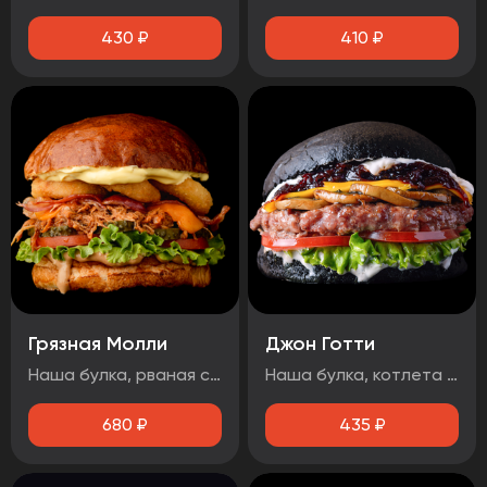
430
₽
410
₽
Грязная Молли
Джон Готти
Наша булка, рваная свинина, лист салата, бекон, огурец маринованный, помидор, сыр чеддер, луковые кольца, соус барбекю, медово-горчичный соус.
Наша булка, котлета говяжья, помидор, лист салата, соус дорблю, грибы, сыр чеддер, луковый джем, чесночный соус.
680
₽
435
₽