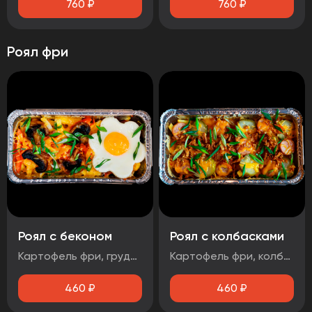
760
₽
760
₽
Роял фри
Роял с беконом
Роял с колбасками
Картофель фри, грудинка свиная, яйцо, маринованный лук, помидор, шампиньоны, зеленый лук, сыр Гауда, соус чесночный
Картофель фри, колбаски баварские, соус BBQ, огурцы маринованные, зеленый лук, лук фритюрный, сыр
460
₽
460
₽