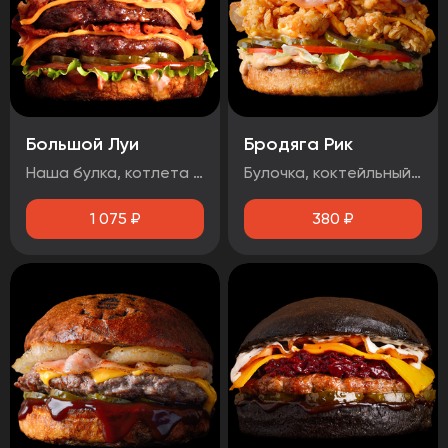
Большой Луи
Бродяга Рик
Наша булка, котлета говяжья 2шт, помидор, огурец маринованный, луковые кольца, бекон, лист салата, сыр чеддер, соус барбекю, соус медово-горчичный
Булочка, коктейльный соус, маринованный огурец, помидоры, фирменная курица в панировке, сыр чеддер, бекон.
1 075
₽
380
₽