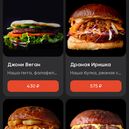
Джони Веган
Драная Иришка
Наша пита, фалафель, лист салата, помидор, свежий огурец, соус 1000 островов.
Наша булка, рваная свинина, салат Коул Слоу, сыр чеддер, соус барбекю.
430
₽
575
₽