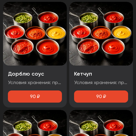
Дорблю соус
Кетчуп
Условия хранения: при температуре от плюс 2°C до плюс 4°C Срок годности: 48 часов Т.У 10.71. 11-001-48751922-2017 Рекомендуется употребить сразу после вскрытия упаковки Без ГМО
Условия хранения: при температуре от плюс 2°C до плюс 4°C Срок годности: 48 часов Т.У 10.71. 11-001-48751922-2017 Рекомендуется употребить сразу после вскрытия упаковки Без ГМО
90
₽
90
₽