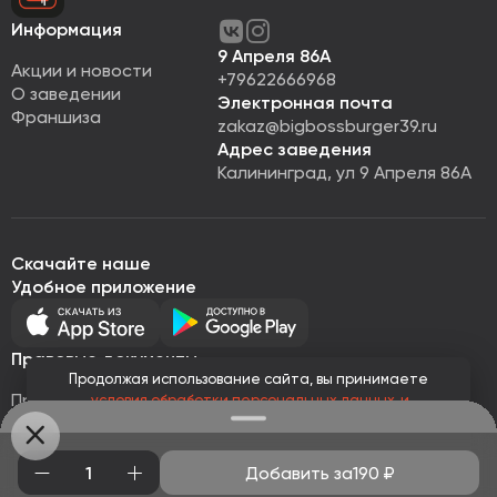
Информация
9 Апреля 86А
Акции и новости
+79622666968
О заведении
Электронная почта
Франшиза
zakaz@bigbossburger39.ru
Адрес заведения
Калининград, ул 9 Апреля 86А
Скачайте наше
Удобное приложение
Правовые документы
Продолжая использование сайта, вы принимаете
Правовая информация
условия обработки персональных данных
и
Политика обработки персональных данных
соглашаетесь с использованием аналитических файлов
cookies
Публичная оферта
© Все права защищены 2026
Работает на
Loyalhub
Добавить за
190
₽
Понятно