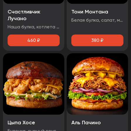
Счастливчик
Тони Монтана
Лучано
Белая булка, салат, маринованные огурцы, говядина, чеддер, фритюрный лук, два фирменных соуса
Наша булка, котлета говяжья, бекон, сыр чеддер, помидор, огурец маринованный, лист салата, луковые кольца, соус барбекю.
460
₽
380
₽
Цыпа Хосе
Аль Пачино
Булочка, сырный соус, маринованный огурец, айсберг, сыр чеддер, стрипсы