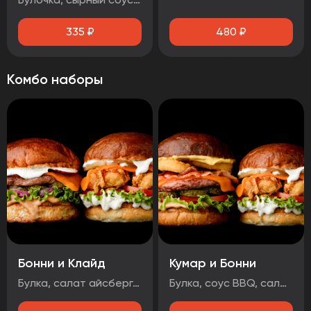
335
₽
480
₽
Комбо наборы
Бонни и Клайд
Кумар и Бонни
Булка, салат айсберг, соус дор-блю, помидор, стрипсы, ананас, сыр, соус чесночный Булка, соус BBQ , салат айсберг, огурцы маринованные, лук маринованный, котлета говяжья, сыр, чорризо, соус чесночный
Булка, соус BBQ, салат айсберг, помидор, огурцы маринованные, котлета говяжья, сыр, луковые кольца, бекон, соус медово-горчичный Булка, салат айсберг, соус дор-блю, помидоры, стрипсы, ананас, сыр, соус чесночный