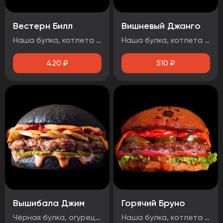
Вестерн Билл
Вишневый Джанго
Наша булка, котлета говяжья, луковые кольца, огурец маринованный, бекон, сыр чеддер, соус барбекю.
Наша булка, котлета говяжья, бекон, огурец маринованный, вишнёвый чатни, сыр чеддер, соус барбекю, чесночный соус, Осторожно! Могут попадаться косточки вишни!
420
₽
510
₽
Вышибала Джим
Горячий Бруно
Чёрная булка, огурец маринованный, говядина, грибы, бекон, сыр чеддер, два фирменных соуса
Наша булка, котлета говяжья, помидор, лук маринованный, лист салата, соус барбекю, перец болгарский тушеный, халапеньо, сыр чеддер, острый соус.