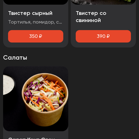
Твистер сырный
Твистер со
свининой
Тортилья, помидор, салат айсберг, сыр чеддер, стрипсы 2шт., соус сырный
350
₽
390
₽
Салаты