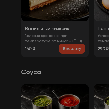
Ванильный чизкейк
Понч
Условия хранения: при
Услов
температуре от минус -18°C до
темпе
0°C Срок годности: 48 часов
0°C С
160
₽
290
₽
В корзину
Т.У 10.71. 11-001-48751922-2017
Т.У 10
Рукомендуется употребить
Руком
сразу после вскрытия упаковки
сразу
Без ГМО
Без Г
Соуса