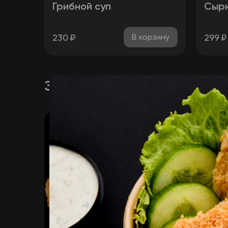
Грибной суп
Сырн
230
₽
299
₽
В корзину
Закуски