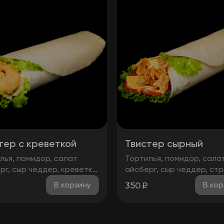
тер с креветкой
Твистер сырный
лья, помидор, салат
Тортилья, помидор, сала
рг, сыр чеддер, креветка,
айсберг, сыр чеддер, ст
чесночный
2шт., соус сырный
₽
350
₽
В корзину
В кор