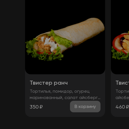
Твистер ранч
Твис
Тортилья, помидор, огурец
Торти
маринованный, салат айсберг,
айсбе
стрипсы 2шт, соус чесночный
соус 
350
₽
460
В корзину