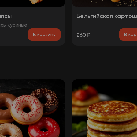
ипсы
Бельгийская картош
сы куриные
260
₽
В корзину
В кор