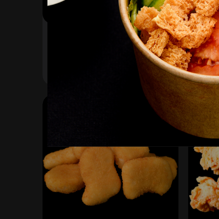
Грибочки хрустящие
Карт
Карто
230
₽
220
₽
В корзину