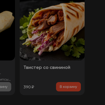
Твистер со свининой
т
рипсы
390
₽
зину
В корзину