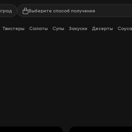
Выберите способ получения
нград
Твистеры
Салаты
Супы
Закуски
Десерты
Соус