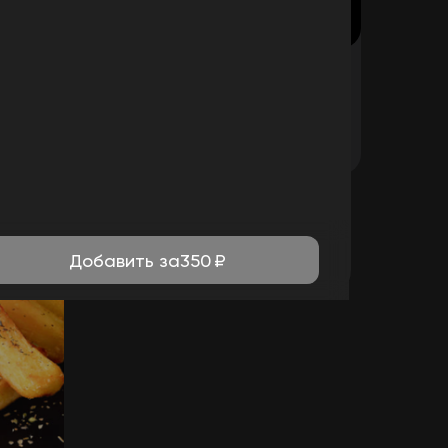
ке
Крылышки
Крылья куриные
460
₽
зину
В корзину
Добавить за
350
₽