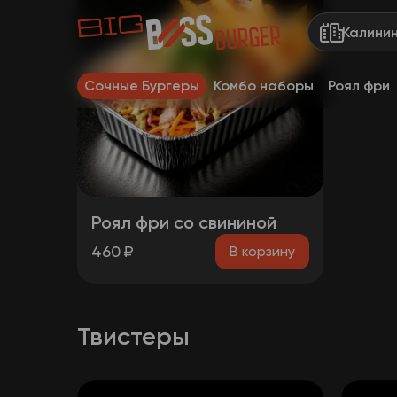
Калини
Сочные Бургеры
Комбо наборы
Роял фри
Роял фри со свининой
460
₽
В корзину
Твистеры