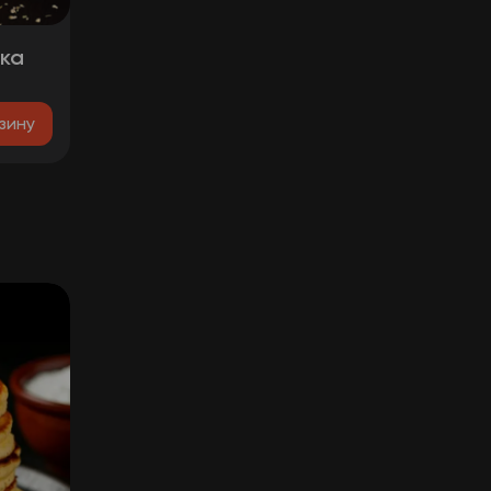
ка
зину