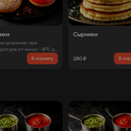
ики
Сырники
ия хранения: при
ратуре от минус -18°C до
рок годности: 48 часов
280
₽
В корзину
В кор
.71. 11-001-48751922-2017
ендуется употребить
 после вскрытия упаковки
МО