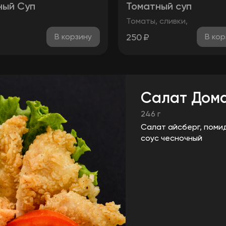
ый Суп
Томатный суп
Томаты, сливки,
250
₽
В корзину
В кор
Салат Дом
246 г
Салат айсберг, помид
соус чесночный