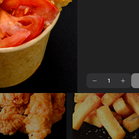
офель фри
Креветки в паниров
фель фри
Креветки в панировке
610
₽
В корзину
В кор