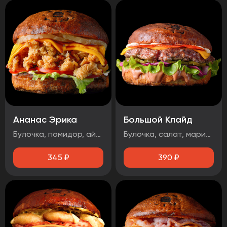
Ананас Эрика
Большой Клайд
Булочка, помидор, айсберг, ананас, сыр чеддер, фирменная курочка в панировке, майонез, терияки соус
Булочка, салат, маринованный огурец, маринованный лук, котлета говядина, чорризо, сыр чеддер, два фирменных соуса.
345
₽
390
₽