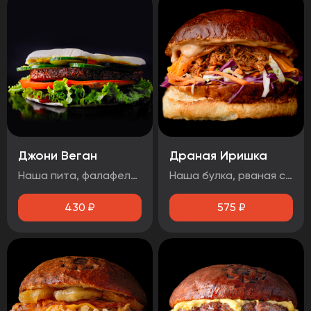
Джони Веган
Драная Иришка
Наша пита, фалафель, лист салата, помидор, свежий огурец, соус 1000 островов.
Наша булка, рваная свинина, салат Коул Слоу, сыр чеддер, соус барбекю.
430
₽
575
₽