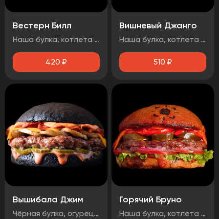
Вестерн Билл
Вишневый Джанго
Наша булка, котлета говяжья, луковые кольца, огурец маринованный, бекон, сыр чеддер, соус барбекю.
Наша булка, котлета говяжья, бекон, огурец маринованный, вишнёвый чатни, сыр чеддер, соус барбекю, чесночный соус, Осторожно! Могут попадаться косточки вишни!
420
₽
510
₽
Вышибала Джим
Горячий Бруно
Чёрная булка, огурец маринованный, говядина, грибы, бекон, сыр чеддер, два фирменных соуса
Наша булка, котлета говяжья, помидор, лук маринованный, лист салата, соус барбекю, перец болгарский тушеный, халапеньо, сыр чеддер, острый соус.