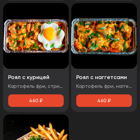
Роял с курицей
Роял с наггетсами
Картофель фри, стрипсы, яйцо, соус чесночный, помидор, зеленый лук, сыр
Картофель фри, наггетсы, яйцо, соус сырный, помидор, сыр, зеленый лук
460
₽
460
₽