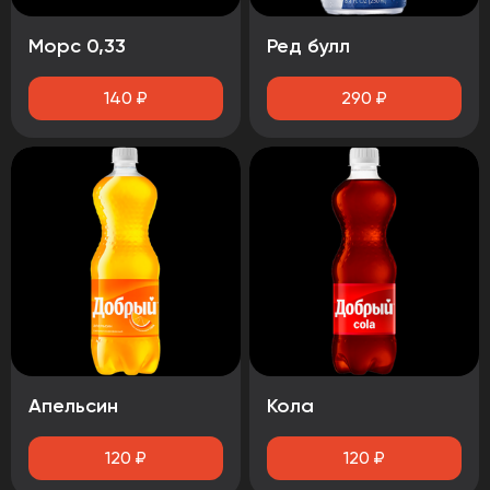
Морс 0,33
Ред булл
140
₽
290
₽
Апельсин
Кола
120
₽
120
₽