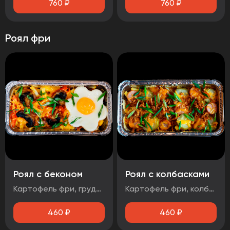
760
₽
760
₽
Роял фри
Роял с беконом
Роял с колбасками
Картофель фри, грудинка свиная, яйцо, маринованный лук, помидор, шампиньоны, зеленый лук, сыр Гауда, соус чесночный
Картофель фри, колбаски баварские, соус BBQ, огурцы маринованные, зеленый лук, лук фритюрный, сыр
460
₽
460
₽