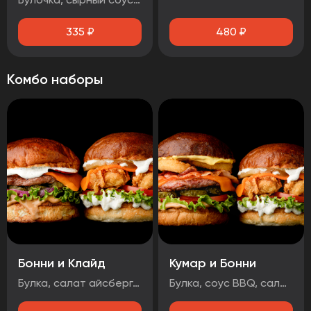
335
₽
480
₽
Комбо наборы
Бонни и Клайд
Кумар и Бонни
Булка, салат айсберг, соус дор-блю, помидор, стрипсы, ананас, сыр, соус чесночный Булка, соус BBQ , салат айсберг, огурцы маринованные, лук маринованный, котлета говяжья, сыр, чорризо, соус чесночный
Булка, соус BBQ, салат айсберг, помидор, огурцы маринованные, котлета говяжья, сыр, луковые кольца, бекон, соус медово-горчичный Булка, салат айсберг, соус дор-блю, помидоры, стрипсы, ананас, сыр, соус чесночный