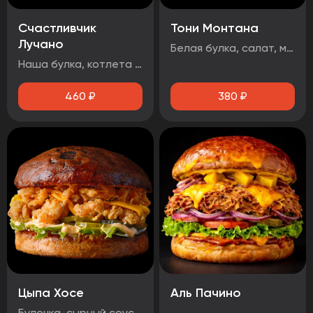
Счастливчик
Тони Монтана
Лучано
Белая булка, салат, маринованные огурцы, говядина, чеддер, фритюрный лук, два фирменных соуса
Наша булка, котлета говяжья, бекон, сыр чеддер, помидор, огурец маринованный, лист салата, луковые кольца, соус барбекю.
460
₽
380
₽
Цыпа Хосе
Аль Пачино
Булочка, сырный соус, маринованный огурец, айсберг, сыр чеддер, стрипсы