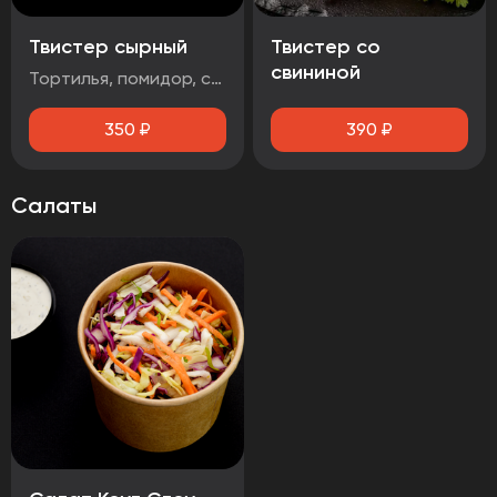
Твистер сырный
Твистер со
свининой
Тортилья, помидор, салат айсберг, сыр чеддер, стрипсы 2шт., соус сырный
350
₽
390
₽
Салаты