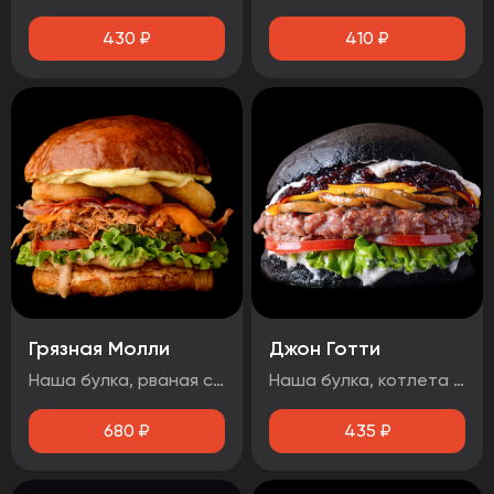
430
₽
410
₽
Грязная Молли
Джон Готти
Наша булка, рваная свинина, лист салата, бекон, огурец маринованный, помидор, сыр чеддер, луковые кольца, соус барбекю, медово-горчичный соус.
Наша булка, котлета говяжья, помидор, лист салата, соус дорблю, грибы, сыр чеддер, луковый джем, чесночный соус.
680
₽
435
₽