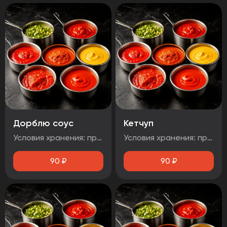
Дорблю соус
Кетчуп
Условия хранения: при температуре от плюс 2°C до плюс 4°C Срок годности: 48 часов Т.У 10.71. 11-001-48751922-2017 Рекомендуется употребить сразу после вскрытия упаковки Без ГМО
Условия хранения: при температуре от плюс 2°C до плюс 4°C Срок годности: 48 часов Т.У 10.71. 11-001-48751922-2017 Рекомендуется употребить сразу после вскрытия упаковки Без ГМО
90
₽
90
₽