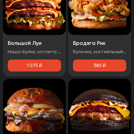
Большой Луи
Бродяга Рик
Наша булка, котлета говяжья 2шт, помидор, огурец маринованный, луковые кольца, бекон, лист салата, сыр чеддер, соус барбекю, соус медово-горчичный
Булочка, коктейльный соус, маринованный огурец, помидоры, фирменная курица в панировке, сыр чеддер, бекон.
1 075
₽
380
₽