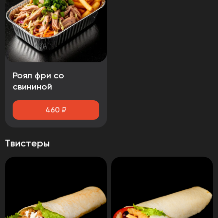
Роял фри со
свининой
460
₽
Твистеры