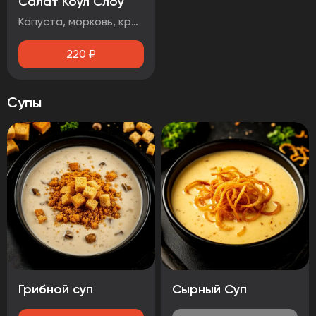
Салат Коул Слоу
Капуста, морковь, красный лук, кинза
220
₽
Супы
Грибной суп
Сырный Суп