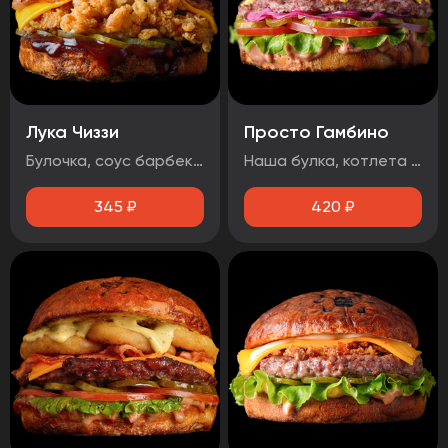
Лука Чиззи
Просто Гамбино
Булочка, соус барбекю , огурец маринованный, луковые кольца, бекон, сыр чеддер, фирменная курочка в панировке
Наша булка, котлета говяжья, помидор, лист салата, огурец маринованный, лук маринованный, соус барбекю, соус медово-горчичный.
345
₽
420
₽