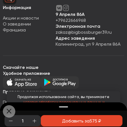
Информация
9 Апреля 86А
Акции и новости
+79622666968
О заведении
Электронная почта
Франшиза
zakaz@bigbossburger39.ru
Адрес заведения
Калининград, ул 9 Апреля 86А
Скачайте наше
Удобное приложение
Правовые документы
Продолжая использование сайта, вы принимаете
Правовая информация
условия обработки персональных данных
и
Политика обработки персональных данных
соглашаетесь с использованием аналитических файлов
cookies
Публичная оферта
© Все права защищены 2026
Работает на
Loyalhub
Добавить за
575
₽
Понятно