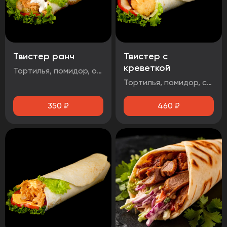
Твистер ранч
Твистер с
креветкой
Тортилья, помидор, огурец маринованный, салат айсберг, стрипсы 2шт, соус чесночный
Тортилья, помидор, салат айсберг, сыр чеддер, креветка, соус чесночный
350
₽
460
₽