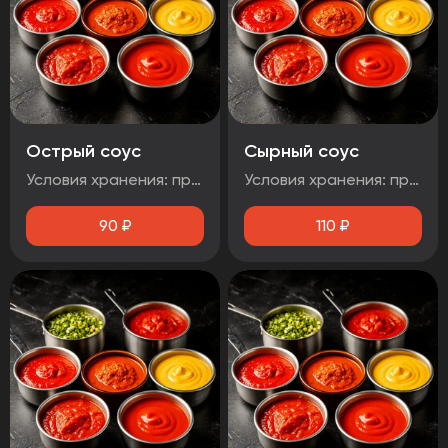
Острый соус
Сырный соус
Условия хранения: при температуре от плюс 2°C до плюс 4°C Срок годности: 48 часов Т.У 10.71. 11-001-48751922-2017 Рекомендуется употребить сразу после вскрытия упаковки Без ГМО
Условия хранения: при температуре от плюс 2°C до плюс 4°C Срок годности: 48 часов Т.У 10.71. 11-001-48751922-2017 Рекомендуется употребить сразу после вскрытия упаковки Без ГМО
90
₽
110
₽