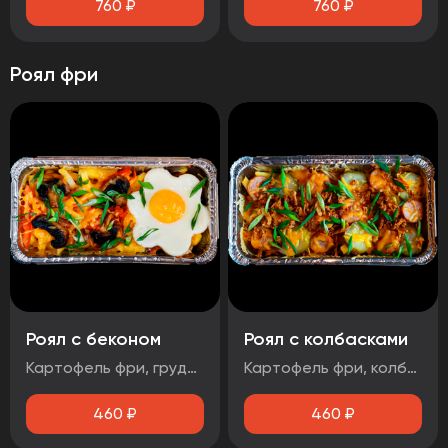
760
₽
760
₽
Роял фри
Роял с беконом
Роял с колбасками
Картофель фри, грудинка свиная, яйцо, маринованный лук, помидор, шампиньоны, зеленый лук, сыр Гауда, соус чесночный
Картофель фри, колбаски баварские, соус BBQ, огурцы маринованные, зеленый лук, лук фритюрный, сыр
460
₽
460
₽