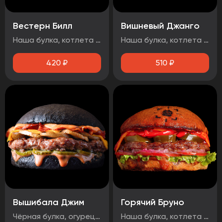
Вестерн Билл
Вишневый Джанго
Наша булка, котлета говяжья, луковые кольца, огурец маринованный, бекон, сыр чеддер, соус барбекю.
Наша булка, котлета говяжья, бекон, огурец маринованный, вишнёвый чатни, сыр чеддер, соус барбекю, чесночный соус, Осторожно! Могут попадаться косточки вишни!
420
₽
510
₽
Вышибала Джим
Горячий Бруно
Чёрная булка, огурец маринованный, говядина, грибы, бекон, сыр чеддер, два фирменных соуса
Наша булка, котлета говяжья, помидор, лук маринованный, лист салата, соус барбекю, перец болгарский тушеный, халапеньо, сыр чеддер, острый соус.