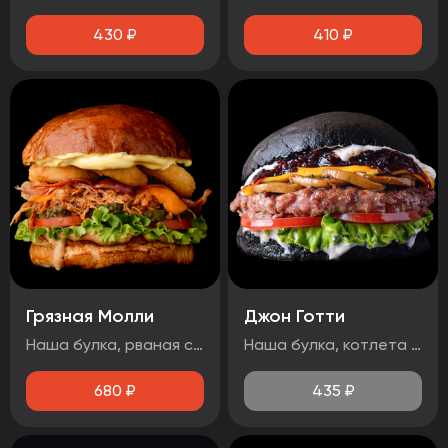
430
₽
410
₽
Грязная Молли
Джон Готти
Наша булка, рваная свинина, лист салата, бекон, огурец маринованный, помидор, сыр чеддер, луковые кольца, соус барбекю, медово-горчичный соус.
Наша булка, котлета говяжья, помидор, лист салата, соус дорблю, грибы, сыр чеддер, луковый джем, чесночный соус.
680
₽
435
₽