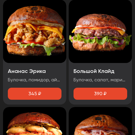
Ананас Эрика
Большой Клайд
Булочка, помидор, айсберг, ананас, сыр чеддер, фирменная курочка в панировке, майонез, терияки соус
Булочка, салат, маринованный огурец, маринованный лук, котлета говядина, чорризо, сыр чеддер, два фирменных соуса.
345
₽
390
₽