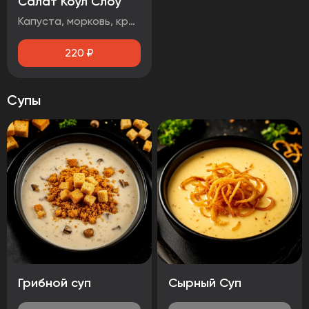
Салат Коул Слоу
Капуста, морковь, красный лук, кинза
220
₽
Супы
Грибной суп
Сырный Суп