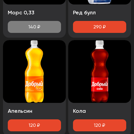
Морс 0,33
Ред булл
140
₽
290
₽
Апельсин
Кола
120
₽
120
₽