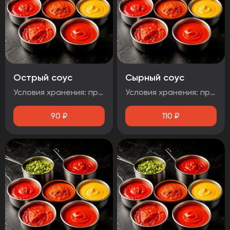
Острый соус
Сырный соус
Условия хранения: при температуре от плюс 2°C до плюс 4°C Срок годности: 48 часов Т.У 10.71. 11-001-48751922-2017 Рекомендуется употребить сразу после вскрытия упаковки Без ГМО
Условия хранения: при температуре от плюс 2°C до плюс 4°C Срок годности: 48 часов Т.У 10.71. 11-001-48751922-2017 Рекомендуется употребить сразу после вскрытия упаковки Без ГМО
90
₽
110
₽