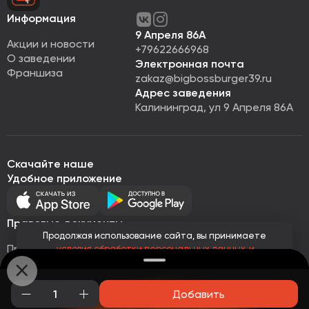
Информация
9 Апреля 86А
Акции и новости
+79622666968
О заведении
Электронная почта
Франшиза
zakaz@bigbossburger39.ru
Адрес заведения
Калининград, ул 9 Апреля 86А
Скачайте наше
Удобное приложение
Правовые документы
Продолжая использование сайта, вы принимаете
Правовая информация
условия обработки персональных данных
и
Политика обработки персональных данных
соглашаетесь с использованием аналитических файлов
cookies
Публичная оферта
© Все права защищены 2026
Работает на
Loyalhub
Добавить
Понятно