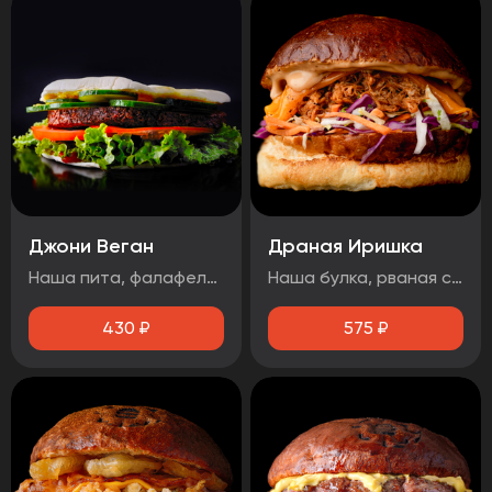
Джони Веган
Драная Иришка
Наша пита, фалафель, лист салата, помидор, свежий огурец, соус 1000 островов.
Наша булка, рваная свинина, салат Коул Слоу, сыр чеддер, соус барбекю.
430
₽
575
₽