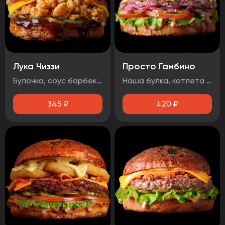
Лука Чиззи
Просто Гамбино
Булочка, соус барбекю , огурец маринованный, луковые кольца, бекон, сыр чеддер, фирменная курочка в панировке
Наша булка, котлета говяжья, помидор, лист салата, огурец маринованный, лук маринованный, соус барбекю, соус медово-горчичный.
345
₽
420
₽