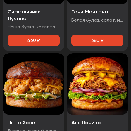
Счастливчик
Тони Монтана
Лучано
Белая булка, салат, маринованные огурцы, говядина, чеддер, фритюрный лук, два фирменных соуса
Наша булка, котлета говяжья, бекон, сыр чеддер, помидор, огурец маринованный, лист салата, луковые кольца, соус барбекю.
460
₽
380
₽
Цыпа Хосе
Аль Пачино
Булочка, сырный соус, маринованный огурец, айсберг, сыр чеддер, стрипсы