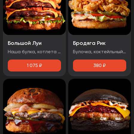
Большой Луи
Бродяга Рик
Наша булка, котлета говяжья 2шт, помидор, огурец маринованный, луковые кольца, бекон, лист салата, сыр чеддер, соус барбекю, соус медово-горчичный
Булочка, коктейльный соус, маринованный огурец, помидоры, фирменная курица в панировке, сыр чеддер, бекон.
1 075
₽
380
₽