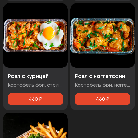
Роял с курицей
Роял с наггетсами
Картофель фри, стрипсы, яйцо, соус чесночный, помидор, зеленый лук, сыр
Картофель фри, наггетсы, яйцо, соус сырный, помидор, сыр, зеленый лук
460
₽
460
₽