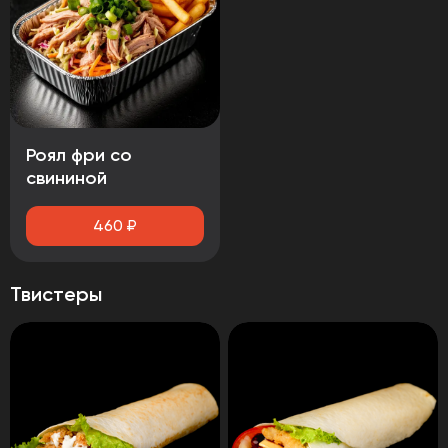
Роял фри со
свининой
460
₽
Твистеры