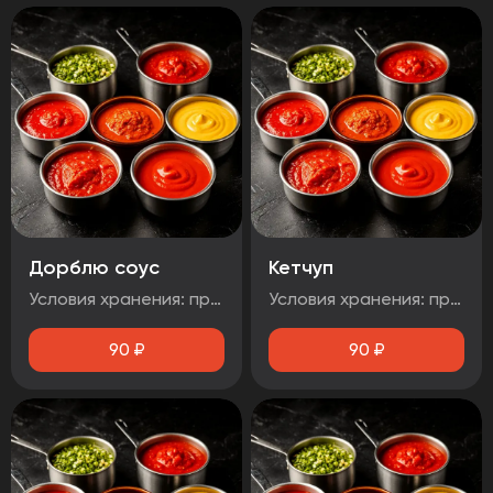
Дорблю соус
Кетчуп
Условия хранения: при температуре от плюс 2°C до плюс 4°C Срок годности: 48 часов Т.У 10.71. 11-001-48751922-2017 Рекомендуется употребить сразу после вскрытия упаковки Без ГМО
Условия хранения: при температуре от плюс 2°C до плюс 4°C Срок годности: 48 часов Т.У 10.71. 11-001-48751922-2017 Рекомендуется употребить сразу после вскрытия упаковки Без ГМО
90
₽
90
₽