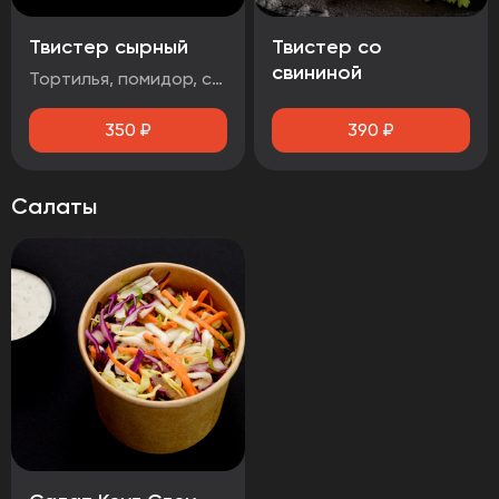
Твистер сырный
Твистер со
свининой
Тортилья, помидор, салат айсберг, сыр чеддер, стрипсы 2шт., соус сырный
350
₽
390
₽
Салаты