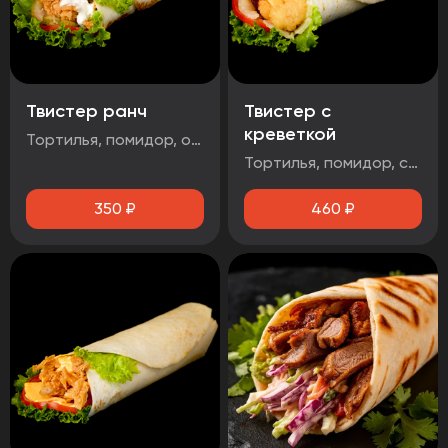
Твистер ранч
Твистер с
креветкой
Тортилья, помидор, огурец маринованный, салат айсберг, стрипсы 2шт, соус чесночный
Тортилья, помидор, салат айсберг, сыр чеддер, креветка, соус чесночный
350
₽
460
₽