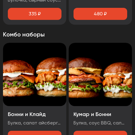
335
₽
480
₽
Комбо наборы
Бонни и Клайд
Кумар и Бонни
Булка, салат айсберг, соус дор-блю, помидор, стрипсы, ананас, сыр, соус чесночный Булка, соус BBQ , салат айсберг, огурцы маринованные, лук маринованный, котлета говяжья, сыр, чорризо, соус чесночный
Булка, соус BBQ, салат айсберг, помидор, огурцы маринованные, котлета говяжья, сыр, луковые кольца, бекон, соус медово-горчичный Булка, салат айсберг, соус дор-блю, помидоры, стрипсы, ананас, сыр, соус чесночный