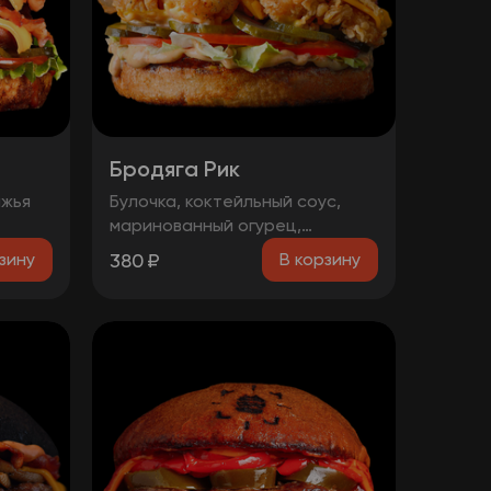
Бродяга Рик
яжья
Булочка, коктейльный соус,
маринованный огурец,
ольца,
помидоры, фирменная курица в
380
₽
зину
В корзину
панировке, сыр чеддер, бекон.
оус