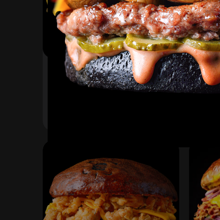
Лука Чиззи
Прос
Булочка, соус барбекю ,
Наша 
огурец маринованный, луковые
помид
кольца, бекон, сыр чеддер,
марин
345
₽
420
В корзину
фирменная курочка в
марин
панировке
соус 