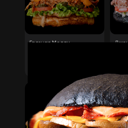
Грязная Молли
Джон
Наша булка, рваная свинина,
Наша 
лист салата, бекон, огурец
помид
маринованный, помидор, сыр
дорбл
680
₽
435
₽
В корзину
чеддер, луковые кольца, соус
луков
барбекю, медово-горчичный
соус.