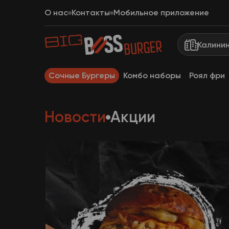
О нас
Контакты
Мобильное приложение
Калини
Сочные Бургеры
Комбо наборы
Роял фри
Новости
Акции