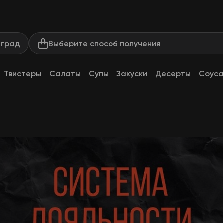
Выберите способ получения
нград
Твистеры
Салаты
Супы
Закуски
Десерты
Соус