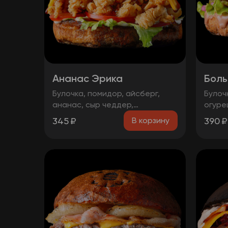
Ананас Эрика
Боль
Булочка, помидор, айсберг,
Булоч
ананас, сыр чеддер,
огуре
фирменная курочка в
котле
345
₽
390
₽
В корзину
панировке, майонез, терияки
сыр ч
соус
соуса