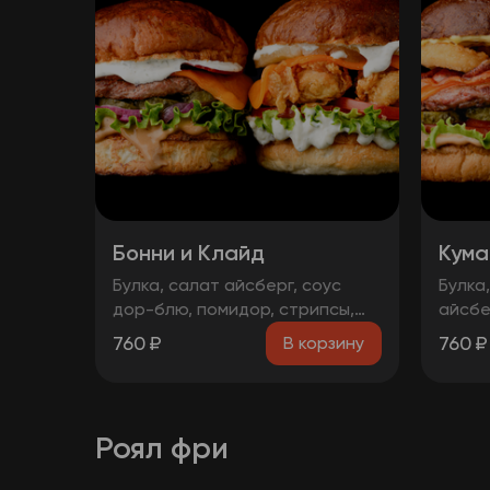
Бонни и Клайд
Кума
Булка, салат айсберг, соус
Булка
дор-блю, помидор, стрипсы,
айсбе
ананас, сыр, соус чесночный
марин
760
₽
760
₽
В корзину
Булка, соус BBQ , салат
говяжь
айсберг, огурцы
бекон
маринованные, лук
Булка
маринованный, котлета
дор-б
Роял фри
говяжья, сыр, чорризо, соус
анана
чесночный