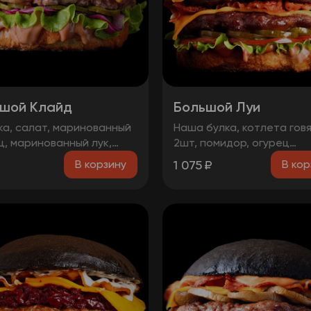
шой Клайд
Большой Луи
ка, салат, маринованный
Наша булка, котлета гов
ц, маринованный лук,
2шт, помидор, огурец
та говядина, чорризо,
маринованный, луковые к
1 075
₽
В корзину
В кор
еддер, два фирменных
бекон, лист салата, сыр
.
чеддер, соус барбекю, с
медово-горчичный