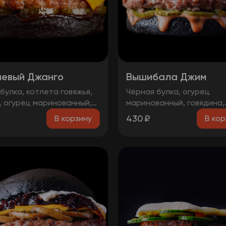
евый Джанго
Вышибала Джим
булка, котлета говяжья,
Чёрная булка, огурец
, огурец маринованный,
маринованный, говядина,
вый чатни, сыр чеддер,
грибы, бекон, сыр чеддер
430
₽
В корзину
В кор
барбекю, чесночный соус,
фирменных соуса
ожно! Могут попадаться
чки вишни!