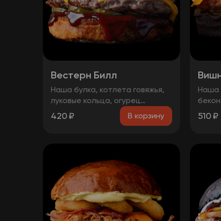
Вестерн Билл
Вишн
Наша булка, котлета говяжья,
Наша 
луковые кольца, огурец
бекон
маринованный, бекон, сыр
вишнё
420
₽
510
₽
В корзину
чеддер, соус барбекю.
соус 
Остор
косто