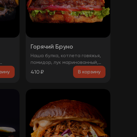
Горячий Бруно
Наша булка, котлета говяжья,
помидор, лук маринованный,
, два
лист салата, соус барбекю,
410
₽
зину
В корзину
перец болгарский тушеный,
халапеньо, сыр чеддер, острый
соус.