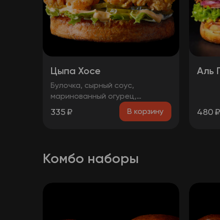
Цыпа Хосе
Аль 
Булочка, сырный соус,
маринованный огурец,
айсберг, сыр чеддер, стрипсы
335
₽
480
В корзину
Комбо наборы