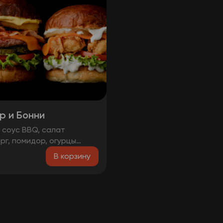
р и Бонни
, соус BBQ, салат
рг, помидор, огурцы
ованные, котлета
В корзину
я, сыр, луковые кольца,
, соус медово-горчичный
, салат айсберг, соус
лю, помидоры, стрипсы,
с, сыр, соус чесночный