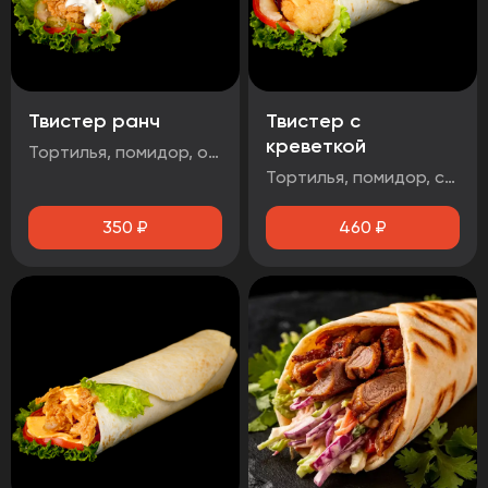
Твистер ранч
Твистер с
креветкой
Тортилья, помидор, огурец маринованный, салат айсберг, стрипсы 2шт, соус чесночный
Тортилья, помидор, салат айсберг, сыр чеддер, креветка, соус чесночный
350
₽
460
₽