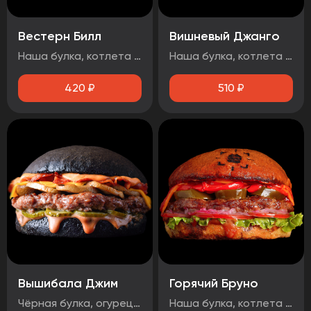
Вестерн Билл
Вишневый Джанго
Наша булка, котлета говяжья, луковые кольца, огурец маринованный, бекон, сыр чеддер, соус барбекю.
Наша булка, котлета говяжья, бекон, огурец маринованный, вишнёвый чатни, сыр чеддер, соус барбекю, чесночный соус, Осторожно! Могут попадаться косточки вишни!
420
₽
510
₽
Вышибала Джим
Горячий Бруно
Чёрная булка, огурец маринованный, говядина, грибы, бекон, сыр чеддер, два фирменных соуса
Наша булка, котлета говяжья, помидор, лук маринованный, лист салата, соус барбекю, перец болгарский тушеный, халапеньо, сыр чеддер, острый соус.