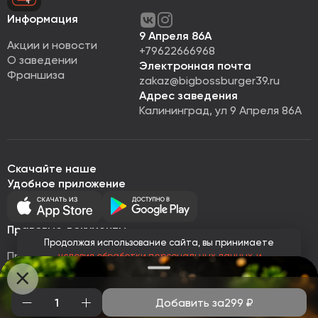
Информация
9 Апреля 86А
Акции и новости
+79622666968
О заведении
Электронная почта
Франшиза
zakaz@bigbossburger39.ru
Адрес заведения
Калининград, ул 9 Апреля 86А
Скачайте наше
Удобное приложение
Правовые документы
Продолжая использование сайта, вы принимаете
Правовая информация
условия обработки персональных данных
и
Политика обработки персональных данных
соглашаетесь с использованием аналитических файлов
cookies
Публичная оферта
© Все права защищены 2026
Работает на
Loyalhub
Добавить за
299
₽
Понятно