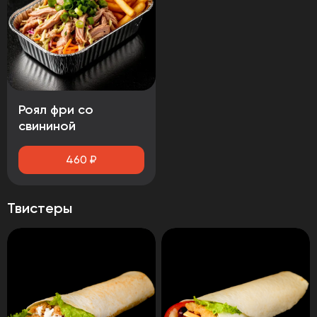
Роял фри со
свининой
460
₽
Твистеры