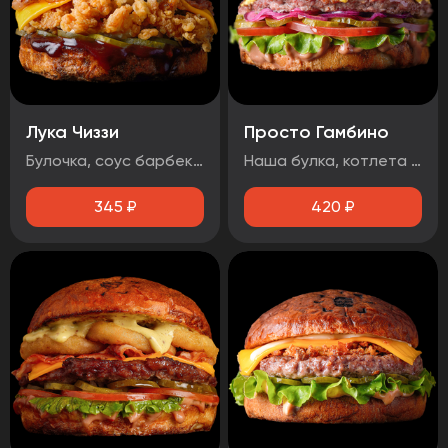
Лука Чиззи
Просто Гамбино
Булочка, соус барбекю , огурец маринованный, луковые кольца, бекон, сыр чеддер, фирменная курочка в панировке
Наша булка, котлета говяжья, помидор, лист салата, огурец маринованный, лук маринованный, соус барбекю, соус медово-горчичный.
345
₽
420
₽