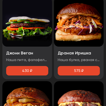
Джони Веган
Драная Иришка
Наша пита, фалафель, лист салата, помидор, свежий огурец, соус 1000 островов.
Наша булка, рваная свинина, салат Коул Слоу, сыр чеддер, соус барбекю.
430
₽
575
₽