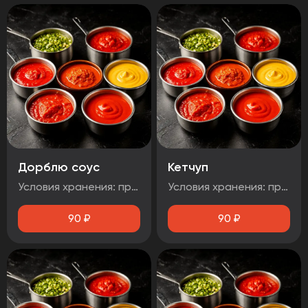
Дорблю соус
Кетчуп
Условия хранения: при температуре от плюс 2°C до плюс 4°C Срок годности: 48 часов Т.У 10.71. 11-001-48751922-2017 Рекомендуется употребить сразу после вскрытия упаковки Без ГМО
Условия хранения: при температуре от плюс 2°C до плюс 4°C Срок годности: 48 часов Т.У 10.71. 11-001-48751922-2017 Рекомендуется употребить сразу после вскрытия упаковки Без ГМО
90
₽
90
₽