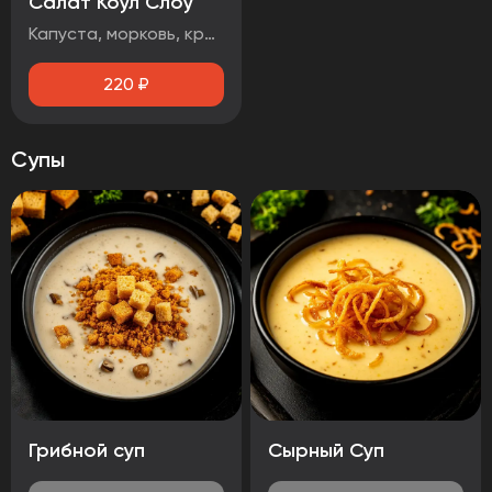
Салат Коул Слоу
Капуста, морковь, красный лук, кинза
220
₽
Супы
Грибной суп
Сырный Суп