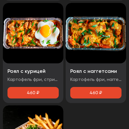
Роял с курицей
Роял с наггетсами
Картофель фри, стрипсы, яйцо, соус чесночный, помидор, зеленый лук, сыр
Картофель фри, наггетсы, яйцо, соус сырный, помидор, сыр, зеленый лук
460
₽
460
₽