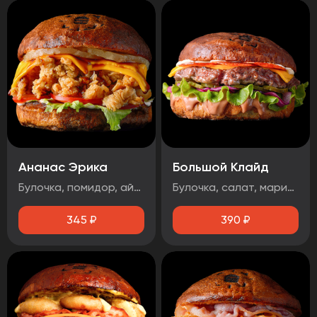
Ананас Эрика
Большой Клайд
Булочка, помидор, айсберг, ананас, сыр чеддер, фирменная курочка в панировке, майонез, терияки соус
Булочка, салат, маринованный огурец, маринованный лук, котлета говядина, чорризо, сыр чеддер, два фирменных соуса.
345
₽
390
₽