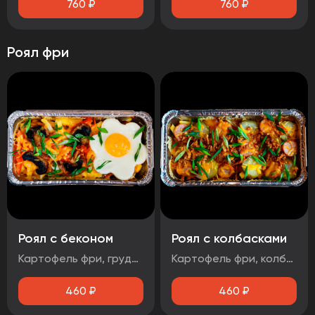
760
₽
760
₽
Роял фри
Роял с беконом
Роял с колбасками
Картофель фри, грудинка свиная, яйцо, маринованный лук, помидор, шампиньоны, зеленый лук, сыр Гауда, соус чесночный
Картофель фри, колбаски баварские, соус BBQ, огурцы маринованные, зеленый лук, лук фритюрный, сыр
460
₽
460
₽