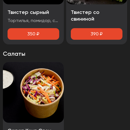
Твистер сырный
Твистер со
свининой
Тортилья, помидор, салат айсберг, сыр чеддер, стрипсы 2шт., соус сырный
350
₽
390
₽
Салаты