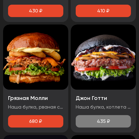
430
₽
410
₽
Грязная Молли
Джон Готти
Наша булка, рваная свинина, лист салата, бекон, огурец маринованный, помидор, сыр чеддер, луковые кольца, соус барбекю, медово-горчичный соус.
Наша булка, котлета говяжья, помидор, лист салата, соус дорблю, грибы, сыр чеддер, луковый джем, чесночный соус.
680
₽
435
₽