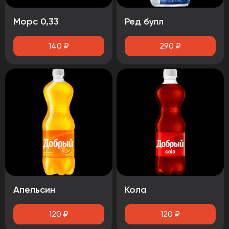
Морс 0,33
Ред булл
140
₽
290
₽
Апельсин
Кола
120
₽
120
₽