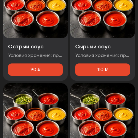
Острый соус
Сырный соус
Условия хранения: при температуре от плюс 2°C до плюс 4°C Срок годности: 48 часов Т.У 10.71. 11-001-48751922-2017 Рекомендуется употребить сразу после вскрытия упаковки Без ГМО
Условия хранения: при температуре от плюс 2°C до плюс 4°C Срок годности: 48 часов Т.У 10.71. 11-001-48751922-2017 Рекомендуется употребить сразу после вскрытия упаковки Без ГМО
90
₽
110
₽