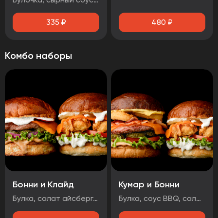
335
₽
480
₽
Комбо наборы
Бонни и Клайд
Кумар и Бонни
Булка, салат айсберг, соус дор-блю, помидор, стрипсы, ананас, сыр, соус чесночный Булка, соус BBQ , салат айсберг, огурцы маринованные, лук маринованный, котлета говяжья, сыр, чорризо, соус чесночный
Булка, соус BBQ, салат айсберг, помидор, огурцы маринованные, котлета говяжья, сыр, луковые кольца, бекон, соус медово-горчичный Булка, салат айсберг, соус дор-блю, помидоры, стрипсы, ананас, сыр, соус чесночный