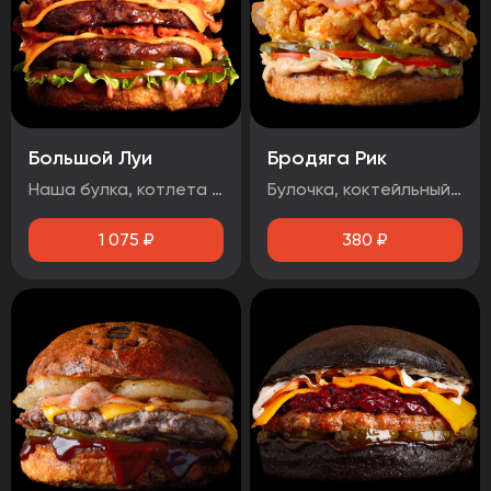
Большой Луи
Бродяга Рик
Наша булка, котлета говяжья 2шт, помидор, огурец маринованный, луковые кольца, бекон, лист салата, сыр чеддер, соус барбекю, соус медово-горчичный
Булочка, коктейльный соус, маринованный огурец, помидоры, фирменная курица в панировке, сыр чеддер, бекон.
1 075
₽
380
₽