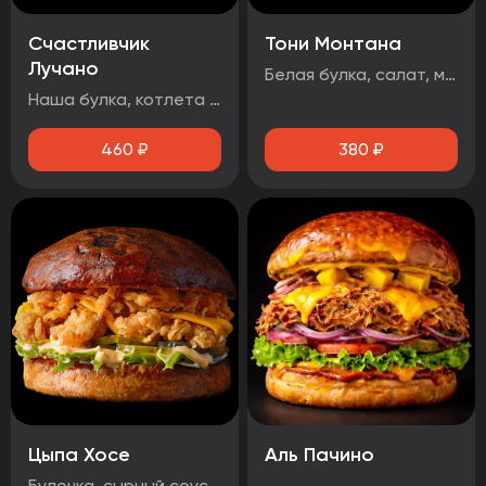
Счастливчик
Тони Монтана
Лучано
Белая булка, салат, маринованные огурцы, говядина, чеддер, фритюрный лук, два фирменных соуса
Наша булка, котлета говяжья, бекон, сыр чеддер, помидор, огурец маринованный, лист салата, луковые кольца, соус барбекю.
460
₽
380
₽
Цыпа Хосе
Аль Пачино
Булочка, сырный соус, маринованный огурец, айсберг, сыр чеддер, стрипсы