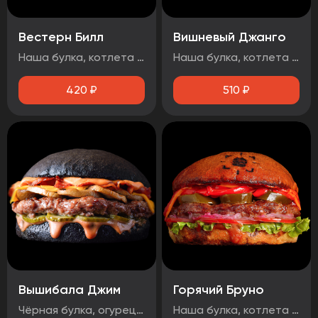
Вестерн Билл
Вишневый Джанго
Наша булка, котлета говяжья, луковые кольца, огурец маринованный, бекон, сыр чеддер, соус барбекю.
Наша булка, котлета говяжья, бекон, огурец маринованный, вишнёвый чатни, сыр чеддер, соус барбекю, чесночный соус, Осторожно! Могут попадаться косточки вишни!
420
₽
510
₽
Вышибала Джим
Горячий Бруно
Чёрная булка, огурец маринованный, говядина, грибы, бекон, сыр чеддер, два фирменных соуса
Наша булка, котлета говяжья, помидор, лук маринованный, лист салата, соус барбекю, перец болгарский тушеный, халапеньо, сыр чеддер, острый соус.