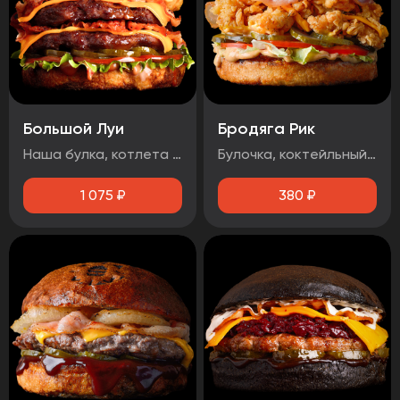
Большой Луи
Бродяга Рик
Наша булка, котлета говяжья 2шт, помидор, огурец маринованный, луковые кольца, бекон, лист салата, сыр чеддер, соус барбекю, соус медово-горчичный
Булочка, коктейльный соус, маринованный огурец, помидоры, фирменная курица в панировке, сыр чеддер, бекон.
1 075
₽
380
₽