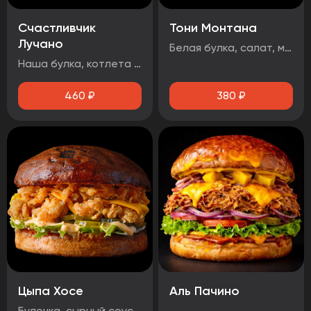
Счастливчик
Тони Монтана
Лучано
Белая булка, салат, маринованные огурцы, говядина, чеддер, фритюрный лук, два фирменных соуса
Наша булка, котлета говяжья, бекон, сыр чеддер, помидор, огурец маринованный, лист салата, луковые кольца, соус барбекю.
460
₽
380
₽
Цыпа Хосе
Аль Пачино
Булочка, сырный соус, маринованный огурец, айсберг, сыр чеддер, стрипсы