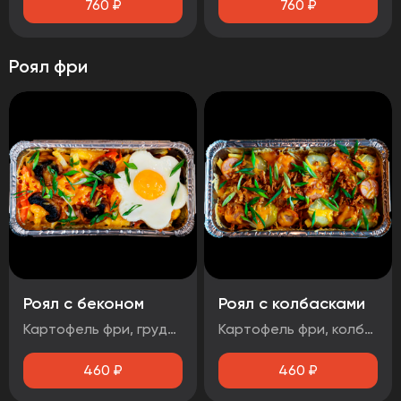
760
₽
760
₽
Роял фри
Роял с беконом
Роял с колбасками
Картофель фри, грудинка свиная, яйцо, маринованный лук, помидор, шампиньоны, зеленый лук, сыр Гауда, соус чесночный
Картофель фри, колбаски баварские, соус BBQ, огурцы маринованные, зеленый лук, лук фритюрный, сыр
460
₽
460
₽