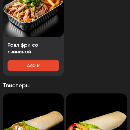
Роял фри со
свининой
460
₽
Твистеры