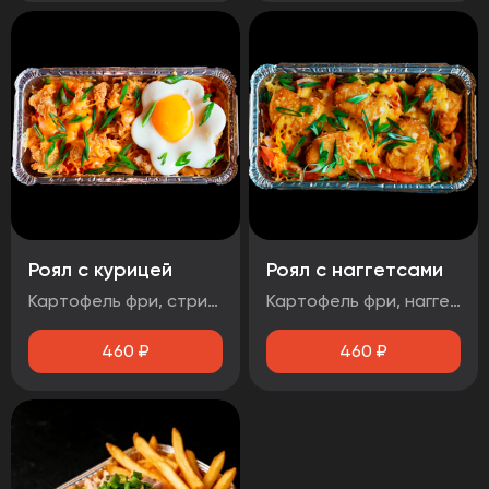
Роял с курицей
Роял с наггетсами
Картофель фри, стрипсы, яйцо, соус чесночный, помидор, зеленый лук, сыр
Картофель фри, наггетсы, яйцо, соус сырный, помидор, сыр, зеленый лук
460
₽
460
₽