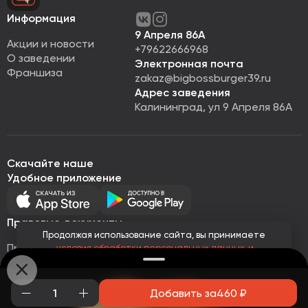
Информация
9 Апреля 86А
Акции и новости
+79622666968
О заведении
Электронная почта
Франшиза
zakaz@bigbossburger39.ru
Адрес заведения
Калининград, ул 9 Апреля 86А
Скачайте наше
Удобное приложение
Правовые документы
Продолжая использование сайта, вы принимаете
Правовая информация
условия обработки персональных данных
и
Политика обработки персональных данных
соглашаетесь с использованием аналитических файлов
cookies
Публичная оферта
© Все права защищены 2026
Работает на
Loyalhub
Добавить за
460
₽
Понятно