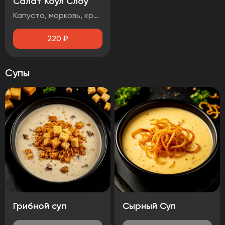
Салат Коул Слоу
Капуста, морковь, красный лук, кинза
220
₽
Супы
Грибной суп
Сырный Суп