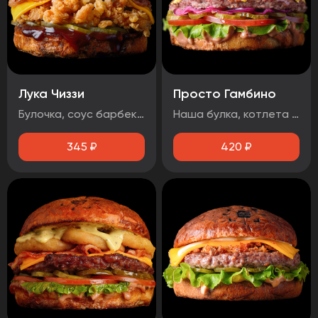
Лука Чиззи
Просто Гамбино
Булочка, соус барбекю , огурец маринованный, луковые кольца, бекон, сыр чеддер, фирменная курочка в панировке
Наша булка, котлета говяжья, помидор, лист салата, огурец маринованный, лук маринованный, соус барбекю, соус медово-горчичный.
345
₽
420
₽