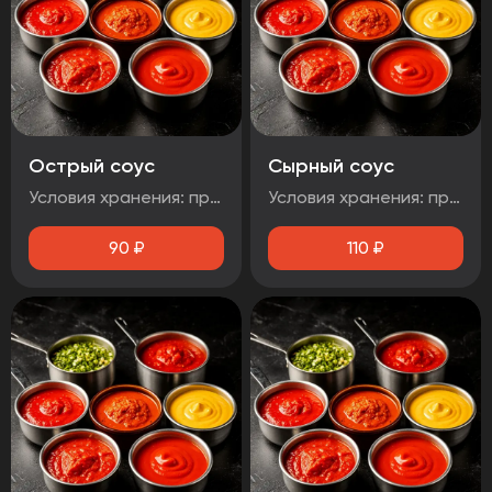
Острый соус
Сырный соус
Условия хранения: при температуре от плюс 2°C до плюс 4°C Срок годности: 48 часов Т.У 10.71. 11-001-48751922-2017 Рекомендуется употребить сразу после вскрытия упаковки Без ГМО
Условия хранения: при температуре от плюс 2°C до плюс 4°C Срок годности: 48 часов Т.У 10.71. 11-001-48751922-2017 Рекомендуется употребить сразу после вскрытия упаковки Без ГМО
90
₽
110
₽