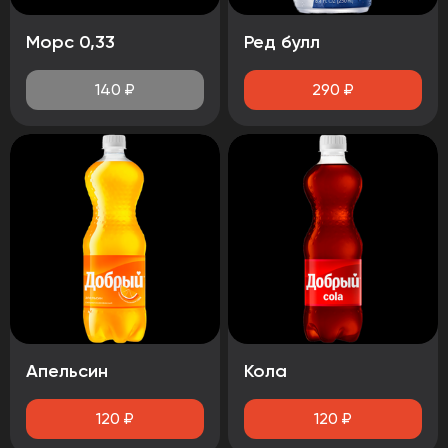
Морс 0,33
Ред булл
140
₽
290
₽
Апельсин
Кола
120
₽
120
₽