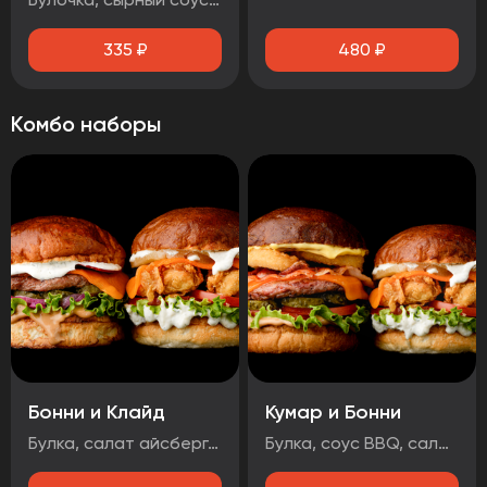
335
₽
480
₽
Комбо наборы
Бонни и Клайд
Кумар и Бонни
Булка, салат айсберг, соус дор-блю, помидор, стрипсы, ананас, сыр, соус чесночный Булка, соус BBQ , салат айсберг, огурцы маринованные, лук маринованный, котлета говяжья, сыр, чорризо, соус чесночный
Булка, соус BBQ, салат айсберг, помидор, огурцы маринованные, котлета говяжья, сыр, луковые кольца, бекон, соус медово-горчичный Булка, салат айсберг, соус дор-блю, помидоры, стрипсы, ананас, сыр, соус чесночный