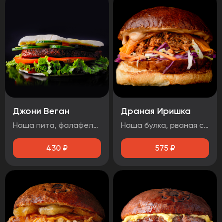
Джони Веган
Драная Иришка
Наша пита, фалафель, лист салата, помидор, свежий огурец, соус 1000 островов.
Наша булка, рваная свинина, салат Коул Слоу, сыр чеддер, соус барбекю.
430
₽
575
₽