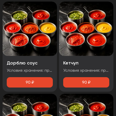
Дорблю соус
Кетчуп
Условия хранения: при температуре от плюс 2°C до плюс 4°C Срок годности: 48 часов Т.У 10.71. 11-001-48751922-2017 Рекомендуется употребить сразу после вскрытия упаковки Без ГМО
Условия хранения: при температуре от плюс 2°C до плюс 4°C Срок годности: 48 часов Т.У 10.71. 11-001-48751922-2017 Рекомендуется употребить сразу после вскрытия упаковки Без ГМО
90
₽
90
₽