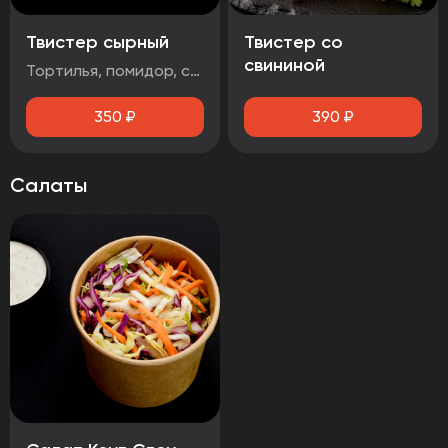
Твистер сырный
Твистер со
свининой
Тортилья, помидор, салат айсберг, сыр чеддер, стрипсы 2шт., соус сырный
350
₽
390
₽
Салаты