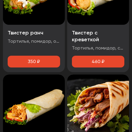
Твистер ранч
Твистер с
креветкой
Тортилья, помидор, огурец маринованный, салат айсберг, стрипсы 2шт, соус чесночный
Тортилья, помидор, салат айсберг, сыр чеддер, креветка, соус чесночный
350
₽
460
₽