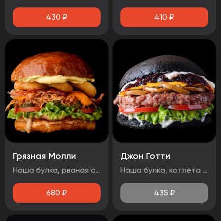
430
₽
410
₽
Грязная Молли
Джон Готти
Наша булка, рваная свинина, лист салата, бекон, огурец маринованный, помидор, сыр чеддер, луковые кольца, соус барбекю, медово-горчичный соус.
Наша булка, котлета говяжья, помидор, лист салата, соус дорблю, грибы, сыр чеддер, луковый джем, чесночный соус.
680
₽
435
₽