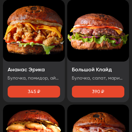
Ананас Эрика
Большой Клайд
Булочка, помидор, айсберг, ананас, сыр чеддер, фирменная курочка в панировке, майонез, терияки соус
Булочка, салат, маринованный огурец, маринованный лук, котлета говядина, чорризо, сыр чеддер, два фирменных соуса.
345
₽
390
₽